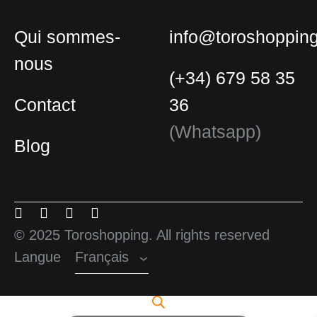
Qui sommes-
info@toroshoppin
nous
(+34) 679 58 35
Contact
36
(Whatsapp)
Blog
Français
Espagnol
Menu
Menu
Menu
Menu
Anglais
Item
Item
Item
Item
© 2025 Toroshopping. All rights reserved
Langue
Français