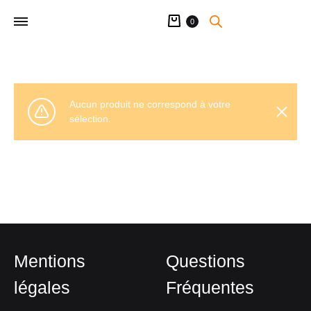
Panier
0
Aucun produit ne correspond à votre
sélection.
Mentions
Questions
légales
Fréquentes