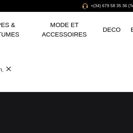
+(34) 679 58 35 36 (
ES &
MODE ET
DECO
TUMES
ACCESSOIRES
on.