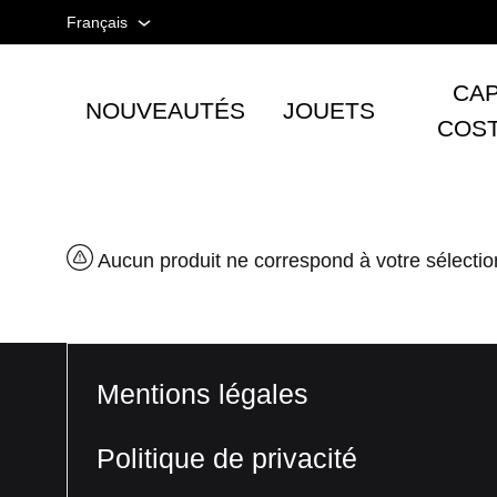
Français
Français
CAP
NOUVEAUTÉS
JOUETS
Espagnol
Tienda
COS
taurina
Anglais
-
Accesorios
taurinos
Aucun produit ne correspond à votre sélecti
y
moda
-
TOROSHOPPING
Mentions légales
Politique de privacité