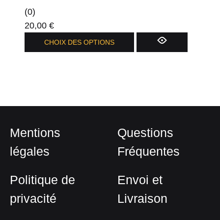
(0)
20,00
€
Ce
CHOIX DES OPTIONS
produit
a
plusieurs
variations.
Les
options
Mentions
Questions
peuvent
être
légales
Fréquentes
choisies
sur
Politique de
Envoi et
la
privacité
Livraison
page
du