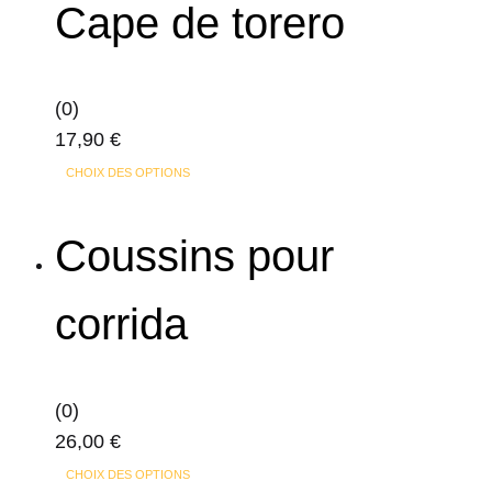
Cape de torero
(0)
17,90
€
Ce
CHOIX DES OPTIONS
produit
a
Coussins pour
plusieurs
variations.
corrida
Les
options
peuvent
(0)
être
26,00
€
choisies
Ce
sur
CHOIX DES OPTIONS