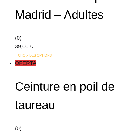
variations.
produit
Madrid – Adultes
Les
options
peuvent
(0)
être
39,00
€
choisies
Ce
sur
CHOIX DES OPTIONS
produit
OFERTA
la
a
page
plusieurs
du
Ceinture en poil de
variations.
produit
Les
taureau
options
peuvent
être
(0)
choisies