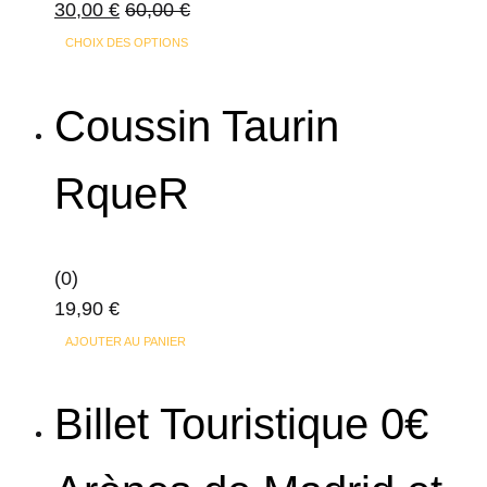
30,00
€
60,00
€
sur
Ce
la
CHOIX DES OPTIONS
produit
page
a
du
Coussin Taurin
plusieurs
produit
variations.
RqueR
Les
options
peuvent
(0)
être
19,90
€
choisies
sur
AJOUTER AU PANIER
la
page
Billet Touristique 0€
du
produit