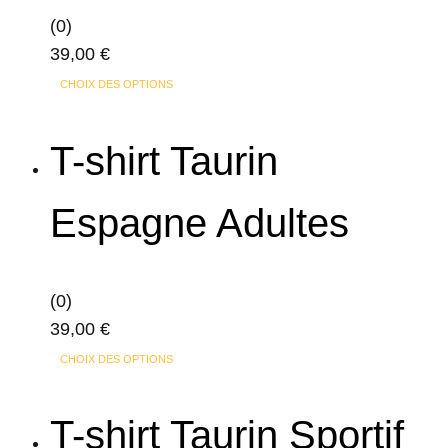
peuvent
(0)
être
39,00
€
choisies
Ce
sur
CHOIX DES OPTIONS
produit
la
a
page
T-shirt Taurin
plusieurs
du
variations.
produit
Espagne Adultes
Les
options
peuvent
(0)
être
39,00
€
choisies
Ce
sur
CHOIX DES OPTIONS
produit
la
a
page
T-shirt Taurin Sportif
plusieurs
du