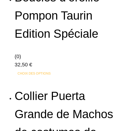
Pompon Taurin
Edition Spéciale
(0)
32,50
€
Ce
CHOIX DES OPTIONS
produit
a
Collier Puerta
plusieurs
variations.
Grande de Machos
Les
options
peuvent