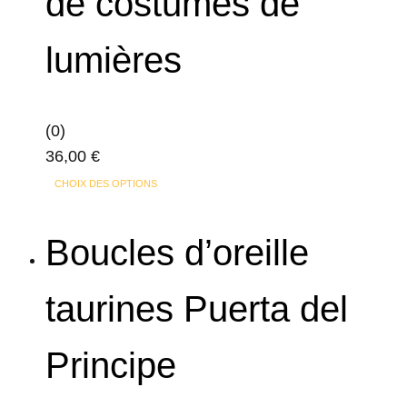
de costumes de
être
choisies
lumières
sur
la
page
(0)
du
36,00
€
produit
Ce
CHOIX DES OPTIONS
produit
a
Boucles d’oreille
plusieurs
variations.
taurines Puerta del
Les
options
Principe
peuvent
être