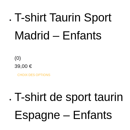
produit
la
a
page
T-shirt Taurin Sport
plusieurs
du
variations.
produit
Madrid – Enfants
Les
options
peuvent
(0)
être
39,00
€
choisies
Ce
sur
CHOIX DES OPTIONS
produit
la
a
page
T-shirt de sport taurin
plusieurs
du
variations.
produit
Espagne – Enfants
Les
options