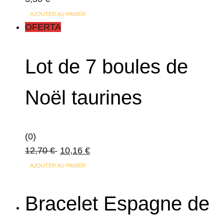
du
produit
AJOUTER AU PANIER
OFERTA
Lot de 7 boules de
Noël taurines
(0)
12,70
€
10,16
€
AJOUTER AU PANIER
Bracelet Espagne de