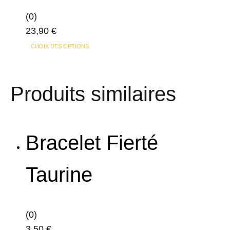
choisies
sur
(0)
la
23,90
€
page
Ce
CHOIX DES OPTIONS
du
produit
produit
a
Produits similaires
plusieurs
variations.
Les
options
Bracelet Fierté
peuvent
être
Taurine
choisies
sur
la
(0)
page
3,50
€