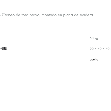
o Craneo de toro bravo, montado en placa de madera.
50 kg
ONES
90 × 40 × 40
adulto