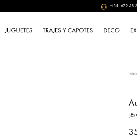
+(34) 679 58 3
JUGUETES
TRAJES Y CAPOTES
DECO
EX
Inici
Au
¿Es 
3