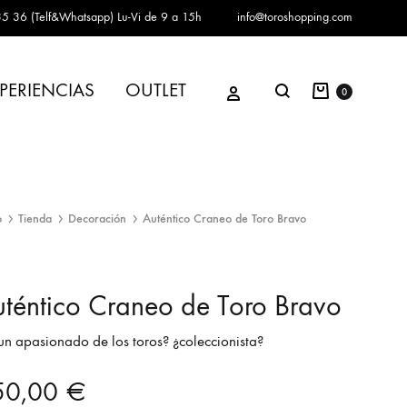
5 36 (Telf&Whatsapp)
Lu-Vi de 9 a 15h
info@toroshopping.com
Carrito
Iniciar sesión
PERIENCIAS
OUTLET
Buscar
0
o
Tienda
Decoración
Auténtico Craneo de Toro Bravo
téntico Craneo de Toro Bravo
un apasionado de los toros? ¿coleccionista?
50,00
€