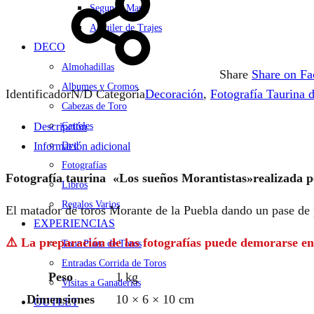
Segunda Mano
Alquiler de Trajes
DECO
Almohadillas
Share
Share on F
Albumes y Cromos
Identificador
N/D
Categoría
Decoración
,
Fotografía Taurina 
Cabezas de Toro
Carteles
Descripción
Dvd
Información adicional
Fotografías
Fotografía taurina «Los sueños Morantistas»realizada 
Libros
Regalos Varios
El matador de toros Morante de la Puebla dando un pase de p
EXPERIENCIAS
⚠️ La preparación de las fotografías puede demorarse en 
Tour Plaza de Toros
Entradas Corrida de Toros
Peso
1 kg
Visitas a Ganaderías
Dimensiones
10 × 6 × 10 cm
OUTLET