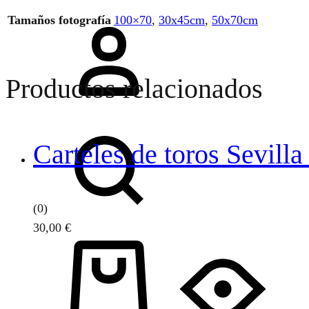
Iniciar
Tamaños fotografía
100×70
,
30x45cm
,
50x70cm
sesión
Productos relacionados
Buscar
Carteles de toros Sevill
(0)
30,00
€
Carrito