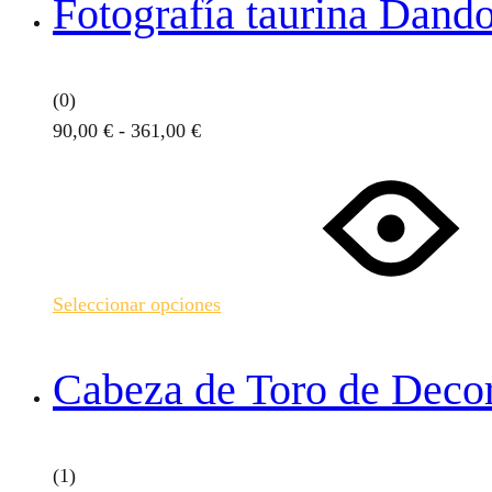
Fotografía taurina Dando
pueden
elegir
en
(0)
la
Rango
90,00
€
-
361,00
€
página
de
Este
de
precios:
producto
producto
desde
tiene
90,00 €
múltiples
hasta
variantes.
Seleccionar opciones
361,00 €
Las
opciones
se
Cabeza de Toro de Deco
pueden
elegir
en
(1)