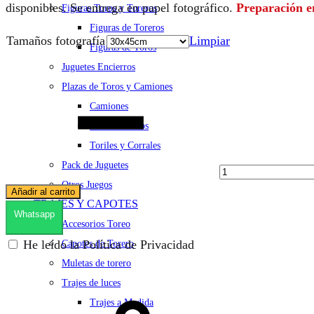
disponibles. Se entrega en papel fotográfico.
Preparación en
Figuras Toros y Toreros
Figuras de Toreros
Tamaños fotografía
Limpiar
Figuras de Toros
Juguetes Encierros
Cantidad
Plazas de Toros y Camiones
Camiones
Plazas de toros
Toriles y Corrales
Pack de Juguetes
Otros Juegos
Añadir al carrito
TRAJES Y CAPOTES
Whatsapp
Accesorios Toreo
He leído la Política de Privacidad
Capotes de Torero
Muletas de torero
Trajes de luces
Trajes a Medida