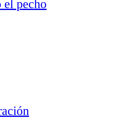
 el pecho
ración