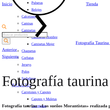
Pulseras
Inicio
Tienda
Relojes
Calcetines
Camisas
Camisetas
Búsqueda
Camisetas Hombre
de
Fotografía Taurina
Camisetas Mujer
productos
Product
Anterior
Chaquetas
navigation
Siguiente
Corbatas
Jerseys
Polos
Fotografía taurin
Sudaderas
JUGUETES
Carretones y Capotes
Capotes y Muletas
Fotografía taurina «Los sueños Morantistas» realizada 
Carretones