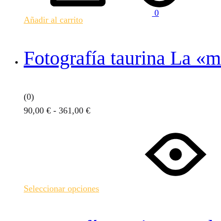
0
Añadir al carrito
Fotografía taurina La «
(0)
Rango
90,00
€
-
361,00
€
de
Este
precios:
producto
desde
tiene
90,00 €
múltiples
hasta
variantes.
Seleccionar opciones
361,00 €
Las
opciones
se