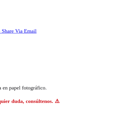
p
Share Via Email
 en papel fotográfico.
quier duda, consúltenos. ⚠️