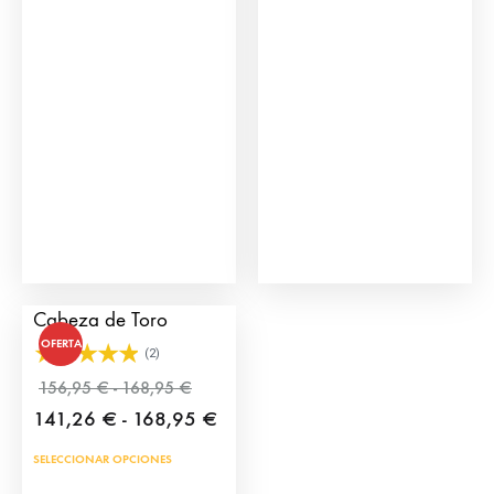
Carretón Infantil con
Cabeza de Toro
OFERTA
(2)
Rango
156,95
€
-
168,95
€
de
Rango
141,26
€
-
168,95
€
precios:
de
Este
SELECCIONAR OPCIONES
desde
precios:
producto
156,95 €