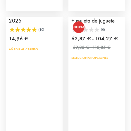
Álbum TauroCromos
Pack capote + montera
2025
+ muleta de juguete
OFERTA
(10)
(0)
Rang
14,96
€
62,87
€
-
104,27
€
Rango
de
69,85
€
-
115,85
€
AÑADIR AL CARRITO
de
precio
SELECCIONAR OPCIONES
precios:
desde
desde
62,8
69,85 €
hasta
hasta
104,
115,85 €