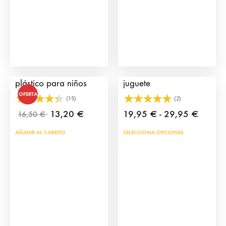
eleg
en
la
pág
de
Cuernos de toro de
Muleta de torero de
prod
plástico para niños
juguete
OFERTA
(15)
(2)
Rango
13,20
€
19,95
€
-
29,95
€
16,50
€
de
Este
AÑADIR AL CARRITO
SELECCIONA OPCIONES
precios
prod
desde
tien
19,95
múlt
hasta
vari
29,95
Las
opci