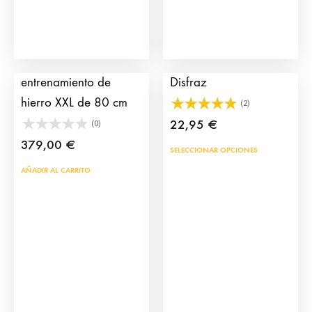
Carretón
Montera de Torero de
entrenamiento de
Disfraz
hierro XXL de 80 cm
(2)
22,95
€
(0)
379,00
€
Este
SELECCIONAR OPCIONES
prod
AÑADIR AL CARRITO
tien
múlt
vari
Las
opci
se
pue