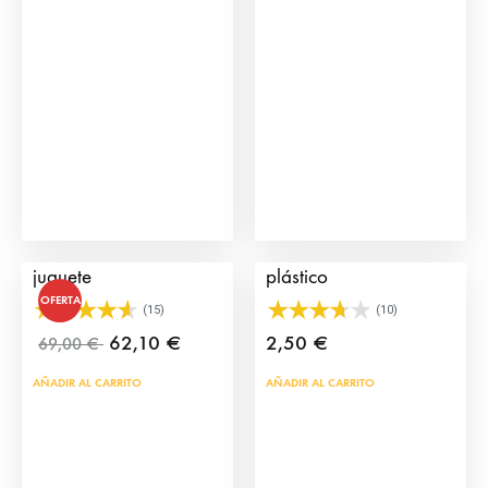
79,16 €
Las
opciones
se
pueden
elegir
en
la
página
Plaza de Toros Mini de
Toros de juguete de
de
juguete
plástico
producto
OFERTA
(15)
(10)
62,10
€
2,50
€
69,00
€
AÑADIR AL CARRITO
AÑADIR AL CARRITO