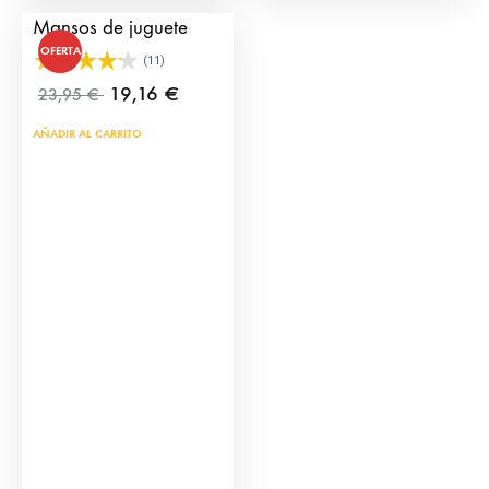
de
Mansos de juguete
prod
OFERTA
(11)
19,16
€
23,95
€
AÑADIR AL CARRITO