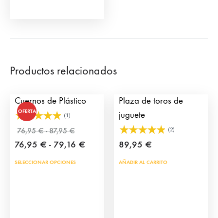
Productos relacionados
Carretón Infantil con
Grada Toriles para
Cuernos de Plástico
Plaza de toros de
OFERTA
juguete
(1)
Rango
76,95
€
-
87,95
€
(2)
de
Rango
76,95
€
-
79,16
€
89,95
€
precios:
de
Este
SELECCIONAR OPCIONES
AÑADIR AL CARRITO
desde
precios:
producto
76,95 €
desde
tiene
hasta
76,95 €
87,95 €
múltiples
hasta
variantes.