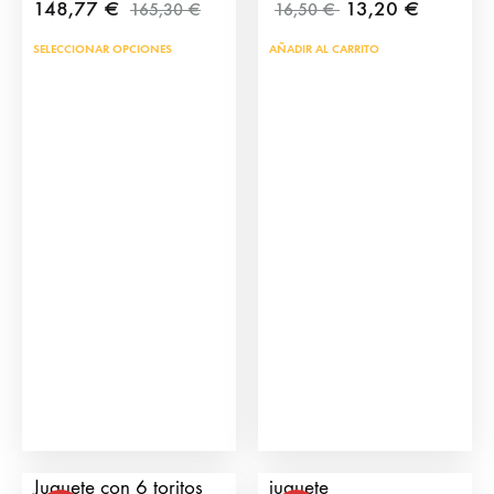
148,77
€
13,20
€
165,30
€
16,50
€
SELECCIONAR OPCIONES
AÑADIR AL CARRITO
Plaza de Toros de
Toriles – Corrales de
Juguete con 6 toritos
juguete