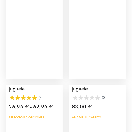
Capote de torero de
Cajón de Toros de
juguete
juguete
(4)
(0)
Rango
26,95
€
-
62,95
€
83,00
€
de
Este
SELECCIONA OPCIONES
AÑADIR AL CARRITO
precios:
producto
desde