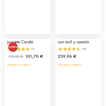
elegir
en
la
página
de
producto
Plaza de toros de
Pack Plaza de toros
juguete Carabi
con toril y camión
OFERTA
(1)
(10)
101,70
€
239,96
€
113,00
€
AÑADIR AL CARRITO
AÑADIR AL CARRITO