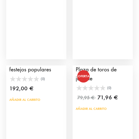
Pack recinto toros
Grada 1 Público para
festejos populares
Plaza de toros de
OFERTA
juguete
(0)
192,00
€
(0)
71,96
€
79,95
€
AÑADIR AL CARRITO
AÑADIR AL CARRITO