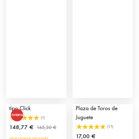
Cuadrilla de Toreros
Click Torero para
tipo Click
Plaza de Toros de
OFERTA
Juguete
(1)
148,77
€
165,30
€
(17)
17,00
€
SELECCIONAR OPCIONES