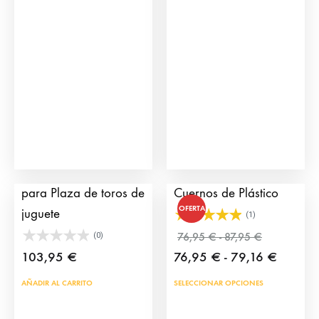
Grada Acceso público
Carretón Infantil con
para Plaza de toros de
Cuernos de Plástico
OFERTA
juguete
(1)
Rango
76,95
€
-
87,95
€
(0)
de
Rango
103,95
€
76,95
€
-
79,16
€
precios:
de
Este
AÑADIR AL CARRITO
SELECCIONAR OPCIONES
desde
precios:
prod
76,95 €
desde