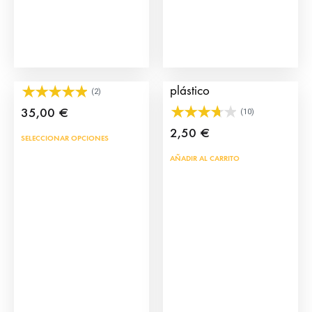
Click Torero Premium
Toros de juguete de
plástico
(2)
35,00
€
(10)
2,50
€
Este
SELECCIONAR OPCIONES
producto
AÑADIR AL CARRITO
tiene
múltiples
variantes.
Las
opciones
se
pueden