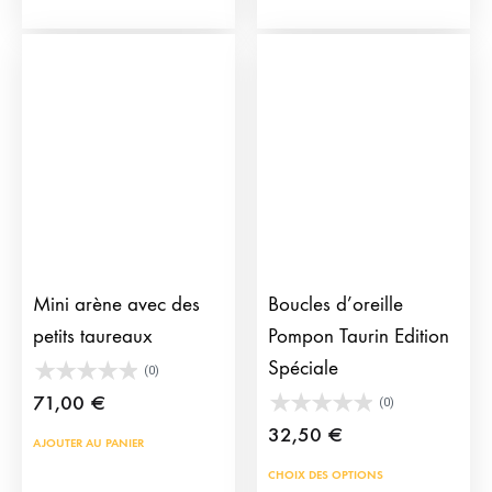
plus
vari
Les
opti
peu
être
choi
sur
la
pag
Mini arène avec des
Boucles d’oreille
du
petits taureaux
Pompon Taurin Edition
prod
Spéciale
(0)
71,00
€
(0)
32,50
€
AJOUTER AU PANIER
Ce
CHOIX DES OPTIONS