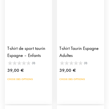
T-shirt de sport taurin
T-shirt Taurin Espagne
Espagne – Enfants
Adultes
(0)
(0)
39,00
€
39,00
€
Ce
Ce
CHOIX DES OPTIONS
CHOIX DES OPTIONS
produit
prod
a
a
plusieurs
plus
variations.
vari