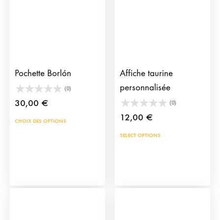
Pochette Borlón
Affiche taurine
personnalisée
(0)
30,00
€
(0)
12,00
€
Ce
CHOIX DES OPTIONS
produit
Ce
SELECT OPTIONS
a
prod
plusieurs
a
variations.
plus
Les
vari
options
Les
peuvent
opti