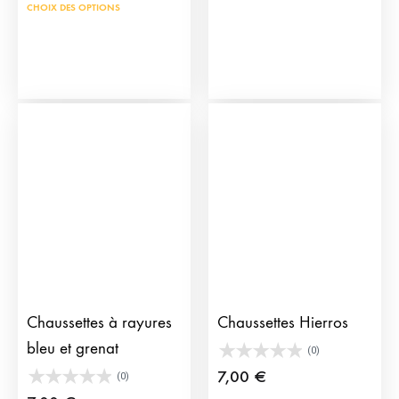
prod
Ce
CHOIX DES OPTIONS
a
produit
plus
a
vari
plusieurs
Les
variations.
opti
Les
peu
options
être
peuvent
choi
être
sur
choisies
la
sur
pag
la
du
page
Chaussettes à rayures
Chaussettes Hierros
prod
du
bleu et grenat
(0)
produit
7,00
€
(0)