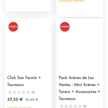
CHOIX DES OPTIONS
OFERTA
OFERTA
Click San Fermín +
Pack Arènes de Las
Taureaux
Ventas : Mini Arènes +
Torero + Accessoires +
(0)
Taureaux
37,30
€
41,45
€
(0)