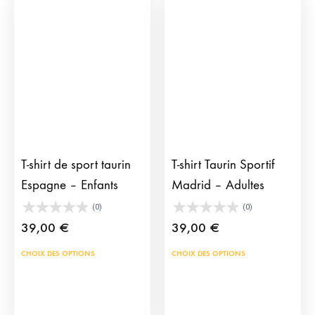
Les
Les
options
opti
peuvent
peu
être
être
choisies
choi
sur
sur
la
la
page
pag
T-shirt de sport taurin
T-shirt Taurin Sportif
du
du
Espagne – Enfants
Madrid – Adultes
produit
prod
(0)
(0)
39,00
€
39,00
€
Ce
Ce
CHOIX DES OPTIONS
CHOIX DES OPTIONS
produit
prod
a
a
plusieurs
plus