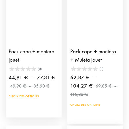
Pack cape + montera
Pack cape + montera
jouet
+ Muleta jouet
(0)
(0)
Plage
44,91
€
–
77,31
€
62,87
€
–
Plage
de
Plage
104,27
€
49,90
€
–
85,90
€
69,85
€
–
de
prix :
Plage
de
115,85
€
CHOIX DES OPTIONS
prix :
de
44,91 €
prix :
CHOIX DES OPTIONS
49,90 €
prix :
à
62,87 €
à
69,85 €
77,31 €
à
85,90 €
à
104,27 €