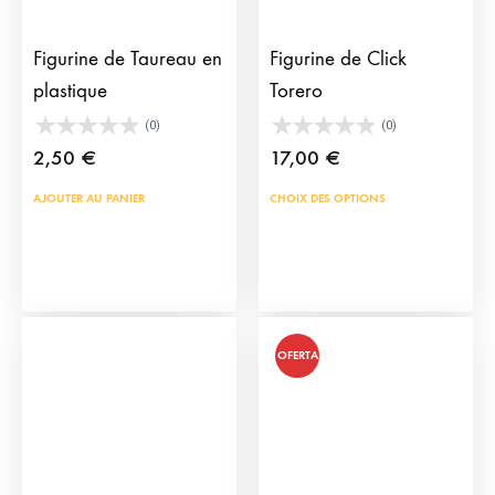
Figurine de Taureau en
Figurine de Click
plastique
Torero
(0)
(0)
2,50
€
17,00
€
Ce
AJOUTER AU PANIER
CHOIX DES OPTIONS
prod
a
plus
vari
Les
OFERTA
opti
peu
être
choi