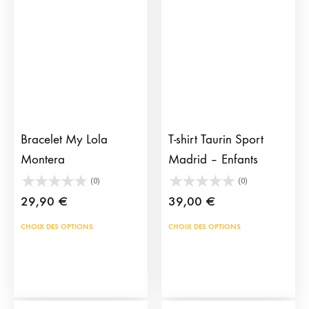
Bracelet My Lola
T-shirt Taurin Sport
Montera
Madrid – Enfants
(0)
(0)
29,90
€
39,00
€
Ce
Ce
CHOIX DES OPTIONS
CHOIX DES OPTIONS
produit
prod
a
a
plusieurs
plus
variations.
vari