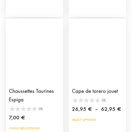
prod
a
plus
vari
Les
opti
peu
être
choi
sur
la
Chaussettes Taurines
Cape de torero jouet
pag
Espiga
(0)
du
Plag
26,95
€
–
62,95
€
(0)
prod
de
7,00
€
Ce
SELECT OPTIONS
prix 
prod
Ce
CHOIX DES OPTIONS