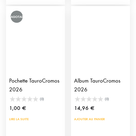
variations.
vari
Les
Les
AGOTADO
options
opti
peuvent
peu
être
être
choisies
choi
sur
sur
la
la
page
pag
Pochette TauroCromos
Album TauroCromos
du
du
2026
2026
produit
prod
(0)
(0)
1,00
€
14,96
€
LIRE LA SUITE
AJOUTER AU PANIER