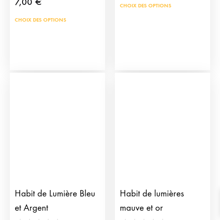
7,00
€
Ce
CHOIX DES OPTIONS
prod
Ce
CHOIX DES OPTIONS
a
produit
plus
a
vari
plusieurs
Les
variations.
opti
Les
peu
options
être
peuvent
choi
être
sur
choisies
la
sur
pag
la
du
page
Habit de Lumière Bleu
Habit de lumières
prod
du
et Argent
mauve et or
produit