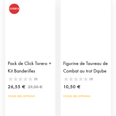
OFERTA
Pack de Click Torero +
Figurine de Taureau de
Kit Banderilles
Combat au trot Dqube
(0)
(0)
26,55
€
10,50
€
29,50
€
Ce
CHOIX DES OPTIONS
CHOIX DES OPTIONS
prod
a