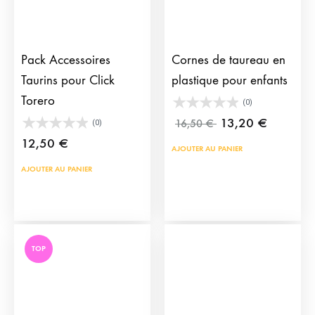
sur
la
pag
Pack Accessoires
Cornes de taureau en
du
Taurins pour Click
plastique pour enfants
prod
Torero
(0)
13,20
€
16,50
€
(0)
12,50
€
AJOUTER AU PANIER
AJOUTER AU PANIER
TOP