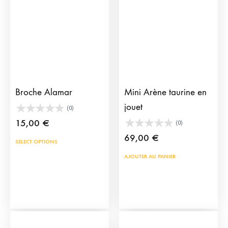
être
peu
choisies
être
sur
choi
la
sur
page
la
du
pag
Broche Alamar
Mini Arène taurine en
produit
du
jouet
(0)
prod
15,00
€
(0)
69,00
€
SELECT OPTIONS
AJOUTER AU PANIER