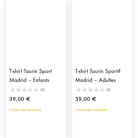
Les
Les
options
opti
peuvent
peu
être
être
choisies
choi
sur
sur
la
la
page
pag
T-shirt Taurin Sport
T-shirt Taurin Sportif
du
du
Madrid – Enfants
Madrid – Adultes
produit
prod
(0)
(0)
39,00
€
39,00
€
Ce
Ce
CHOIX DES OPTIONS
CHOIX DES OPTIONS
produit
prod
a
a
plusieurs
plus