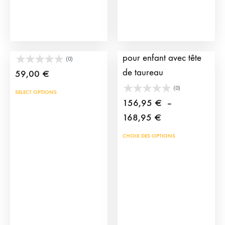
sur
la
page
Cape de Torero Enfant
Chariot d’entrainement
du
pour enfant avec tête
(0)
produit
de taureau
59,00
€
(0)
SELECT OPTIONS
156,95
€
–
Plage
168,95
€
de
Ce
CHOIX DES OPTIONS
prix :
prod
156,95 €
a
à
plus
168,95 €
vari
Les
opti