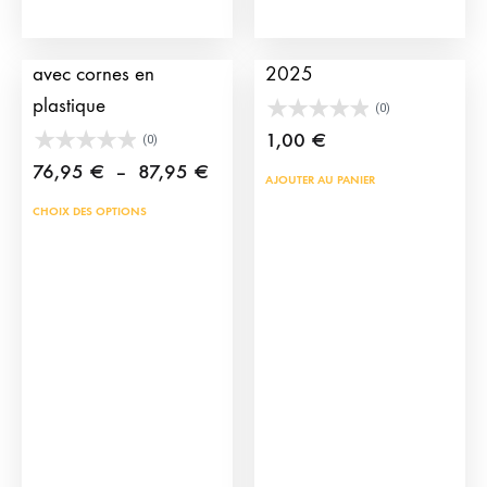
Chariot pour enfants
Pochette TauroCromos
avec cornes en
2025
plastique
(0)
1,00
€
(0)
Plage
76,95
€
–
87,95
€
AJOUTER AU PANIER
de
Ce
CHOIX DES OPTIONS
prix :
produit
76,95 €
a
à
plusieurs
87,95 €
variations.
Les
options
peuvent
être
choisies