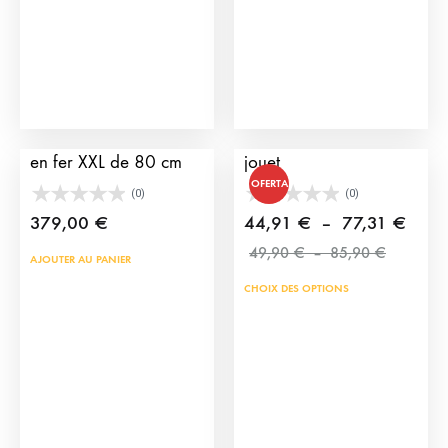
peu
être
choi
sur
la
Chariot d’entraînement
Pack cape + montera
pag
en fer XXL de 80 cm
jouet
du
OFERTA
(0)
(0)
prod
Plage
379,00
€
44,91
€
–
77,31
€
Plage
de
49,90
€
–
85,90
€
AJOUTER AU PANIER
de
prix :
CHOIX DES OPTIONS
prix :
44,9
49,90 €
à
à
77,3
85,90 €