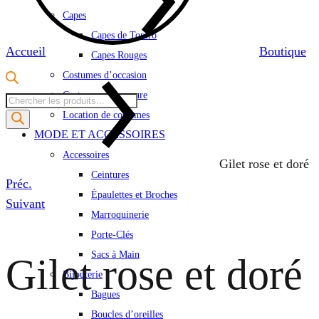
Capes
Capes de Torero
Accueil
Boutique
Capes Rouges
Costumes d’occasion
Costumes sur mesure
Recherche
Location de costumes
de
MODE ET ACCESSOIRES
produits
Accessoires
Gilet rose et doré
Ceintures
Product
Préc.
Épaulettes et Broches
navigation
Suivant
Marroquinerie
Porte-Clés
Sacs à Main
Gilet rose et doré
Bijouterie
Bagues
Boucles d’oreilles