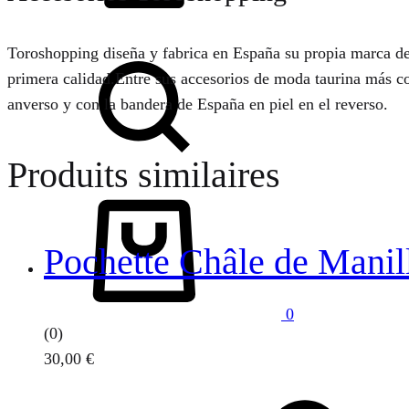
Chercher
Toroshopping diseña y fabrica en España su propia marca d
primera calidad.Entre sus accesorios de moda taurina más con
anverso y con la bandera de España en piel en el reverso.
Produits similaires
Panier
Pochette Châle de Manil
0
(0)
30,00
€
Ce