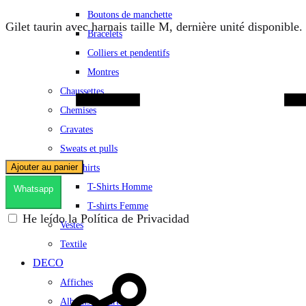
Boutons de manchette
Gilet taurin avec harnais taille M, dernière unité disponibl
Bracelets
Colliers et pendentifs
Quantité
Montres
Chaussettes
Chemises
Cravates
Sweats et pulls
Ajouter au panier
Tee-Shirts
T-Shirts Homme
Whatsapp
T-shirts Femme
He leído la Política de Privacidad
Vestes
Textile
DECO
Affiches
Albums et Cartes