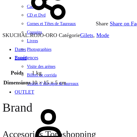
Cadeaux
CD et Dvd
Share
Share on F
Cornes et Têtes de Taureaux
Coussins
SKU
CHAL.ROJO-ORO
Catégorie
Gilets
,
Mode
Livres
Datos
Photographies
Expériences
Brand
Visite des arènes
Poids
1 kg
Billets de corrida
Dimensions
10 × 15 × 5 cm
Visites d’élevages de taureaux
OUTLET
Brand
Se
connecter
Accesorios Toroshopping