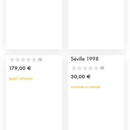
être
choi
sur
la
pag
du
prod
Cape de torero cadet
Affiche de la Feria de
Séville 1998
(0)
179,00
€
(0)
30,00
€
SELECT OPTIONS
AJOUTER AU PANIER