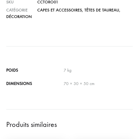
SKU
CCTORO01
CATÉGORIE
CAPES ET ACCESSOIRES
,
TÊTES DE TAUREAU
,
DÉCORATION
POIDS
7 kg
DIMENSIONS
70 × 30 × 50 cm
Produits similaires
Cape de Paséo de
Affiches Taurines