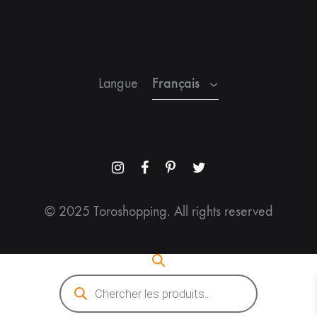
Espagnol
Anglais
Français
Langue
Menu
Menu
Menu
Menu
Item
Item
Item
Item
© 2025 Toroshopping. All rights reserved
Recherche
de
produits