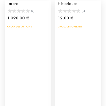
Torero
Historiques
(0)
(0)
1.090,00
€
12,00
€
Ce
Ce
CHOIX DES OPTIONS
CHOIX DES OPTIONS
produit
prod
a
a
plusieurs
plus
variations.
vari
Les
Les
options
opti
peuvent
peu
être
être
choisies
choi
sur
sur
la
la