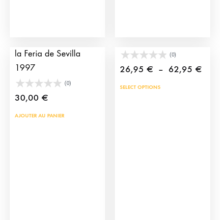
la
pag
du
Affiche de corrida de
Cape de torero jouet
prod
la Feria de Sevilla
(0)
1997
Plag
26,95
€
–
62,95
€
de
(0)
Ce
SELECT OPTIONS
prix 
30,00
€
prod
26,
a
AJOUTER AU PANIER
à
plus
62,
vari
Les
opti
peu
être
choi