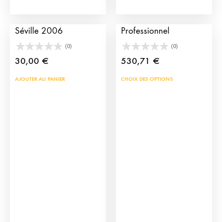
page
pag
du
du
Affiches de taureaux
Chapeau de Torero
produit
prod
Séville 2006
Professionnel
(0)
(0)
30,00
€
530,71
€
Ce
AJOUTER AU PANIER
CHOIX DES OPTIONS
prod
a
plus
vari
Les
opti
peu
être
choi
sur