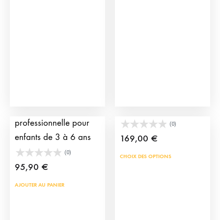
Muleta torero
Chaussures de torero
professionnelle pour
(0)
enfants de 3 à 6 ans
169,00
€
(0)
Ce
CHOIX DES OPTIONS
95,90
€
prod
a
AJOUTER AU PANIER
plus
vari