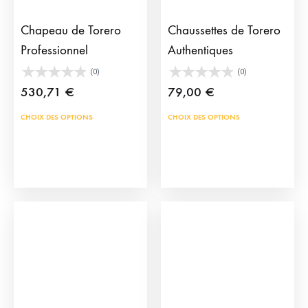
du
la
prod
page
Chapeau de Torero
Chaussettes de Torero
du
Professionnel
Authentiques
produit
(0)
(0)
530,71
€
79,00
€
Ce
Ce
CHOIX DES OPTIONS
CHOIX DES OPTIONS
produit
prod
a
a
plusieurs
plus
variations.
vari
Les
Les
options
opti
peuvent
peu
être
être
choisies
choi