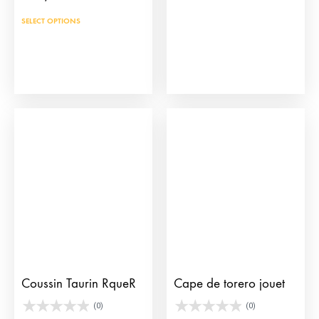
Ce
SELECT OPTIONS
produit
a
plusieurs
variations.
Les
options
peuvent
être
choisies
sur
la
page
du
Coussin Taurin RqueR
Cape de torero jouet
produit
(0)
(0)