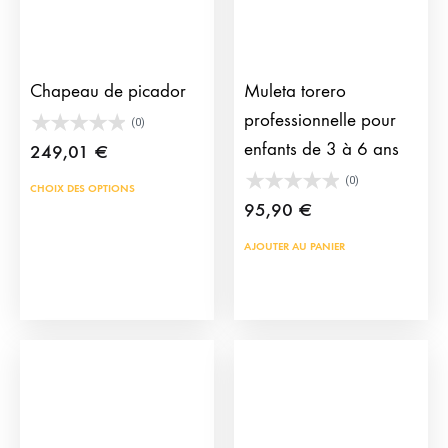
sur
sur
la
la
page
pag
du
du
Chapeau de picador
Muleta torero
produit
prod
professionnelle pour
(0)
enfants de 3 à 6 ans
249,01
€
(0)
Ce
CHOIX DES OPTIONS
95,90
€
produit
a
AJOUTER AU PANIER
plusieurs
variations.
Les
options
peuvent
être
choisies