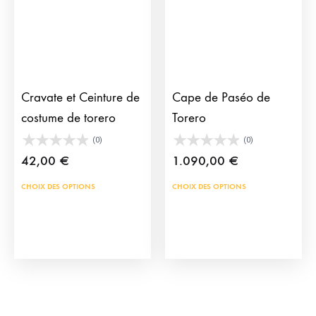
sur
la
page
du
produit
Cravate et Ceinture de
Cape de Paséo de
costume de torero
Torero
(0)
(0)
42,00
€
1.090,00
€
Ce
Ce
CHOIX DES OPTIONS
CHOIX DES OPTIONS
produit
prod
a
a
plusieurs
plus
variations.
vari
Les
Les
options
opti