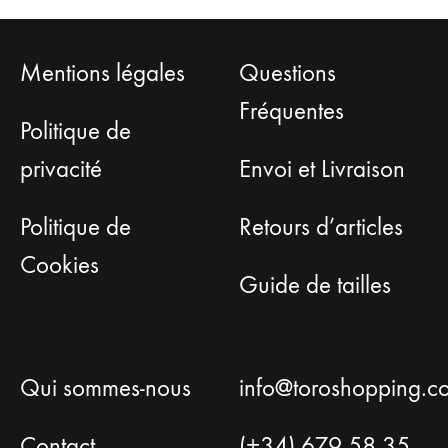
peuvent
peu
être
être
Mentions légales
Questions
choisies
choi
sur
sur
Fréquentes
la
la
Politique de
page
pag
privacité
Envoi et Livraison
du
du
produit
prod
Politique de
Retours d’articles
Cookies
Guide de tailles
Qui sommes-nous
info@toroshopping.c
Contact
(+34) 679 58 35