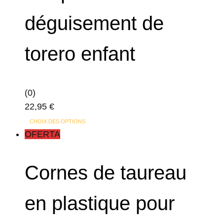
déguisement de
torero enfant
(0)
22,95
€
Ce
CHOIX DES OPTIONS
produit
OFERTA
a
plusieurs
Cornes de taureau
variations.
Les
en plastique pour
options
peuvent