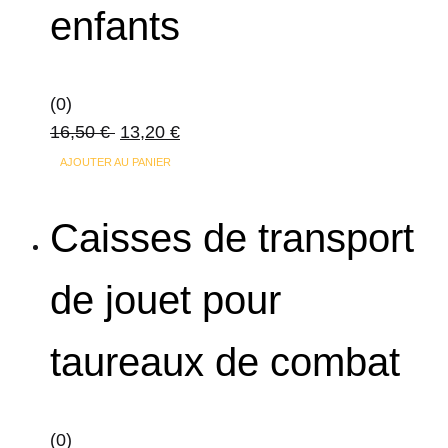
enfants
être
choisies
sur
la
(0)
page
16,50
€
13,20
€
du
AJOUTER AU PANIER
produit
Caisses de transport
de jouet pour
taureaux de combat
(0)