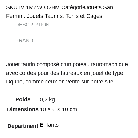
SKU
1V-1MZW-O2BM
Catégorie
Jouets San
Fermín
,
Jouets Taurins
,
Torils et Cages
DESCRIPTION
BRAND
Jouet taurin composé d’un poteau tauromachique
avec cordes pour des taureaux en jouet de type
Dqube, comme ceux en vente sur notre site.
Poids
0,2 kg
Dimensions
10 × 6 × 10 cm
Enfants
Department