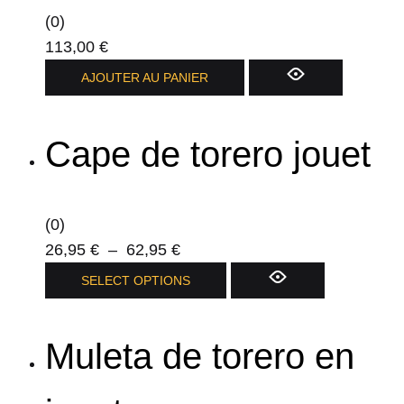
(0)
113,00
€
AJOUTER AU PANIER
Cape de torero jouet
(0)
Plage
26,95
€
–
62,95
€
de
Ce
SELECT OPTIONS
prix :
produit
26,95 €
a
Muleta de torero en
à
plusieurs
62,95 €
variations.
Les