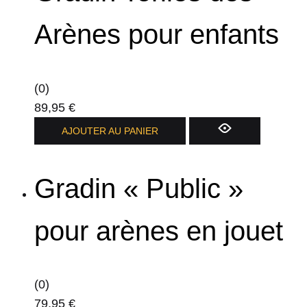
Arènes pour enfants
(0)
89,95
€
AJOUTER AU PANIER
Gradin « Public »
pour arènes en jouet
(0)
79,95
€