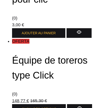
(0)
3,00
€
AJOUTER AU PANIER
OFERTA
Équipe de toreros
type Click
(0)
148,77
€
165,30
€