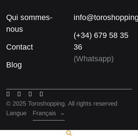
Qui sommes-
info@toroshoppin
nous
(+34) 679 58 35
Contact
36
(Whatsapp)
Blog
Français
Espagnol
Menu
Menu
Menu
Menu
Anglais
Item
Item
Item
Item
© 2025 Toroshopping. All rights reserved
Langue
Français