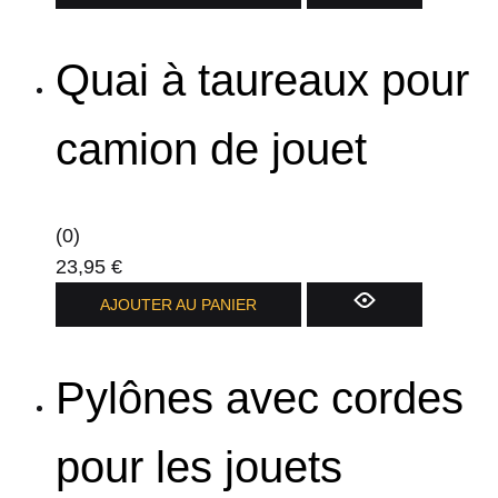
la
page
du
Quai à taureaux pour
produit
camion de jouet
(0)
23,95
€
AJOUTER AU PANIER
Pylônes avec cordes
pour les jouets