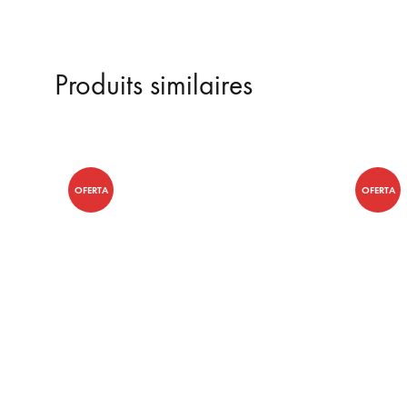
prix :
15,99 €
à
Produits similaires
24,99 €
OFERTA
OFERTA