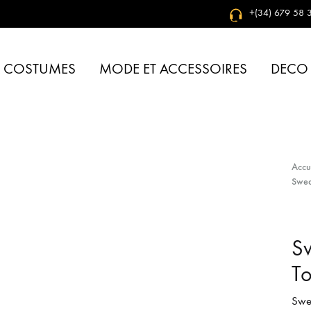
+(34) 679 58 3
& COSTUMES
MODE ET ACCESSOIRES
DECO
Accu
Swea
S
To
Swea