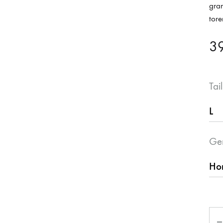
gran
tore
3
Tail
Ge
Qua