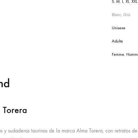
S
,
M
,
L
,
XL
,
XXL
Blanc, Gris
Unisexe
Adulte
Femme
,
Homm
nd
 Torera
s y sudaderas taurinas de la marca Alma Torera, con retratos de 