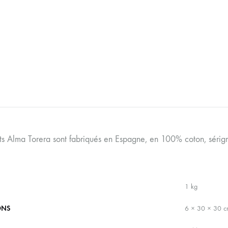
ts Alma Torera sont fabriqués en Espagne, en 100% coton, sérigr
1 kg
ONS
6 × 30 × 30 