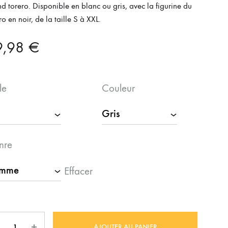
d torero. Disponible en blanc ou gris, avec la figurine du
ro en noir, de la taille S à XXL.
9,98
€
le
Couleur
nre
Effacer
ntité
AJOUTER AU PANIER