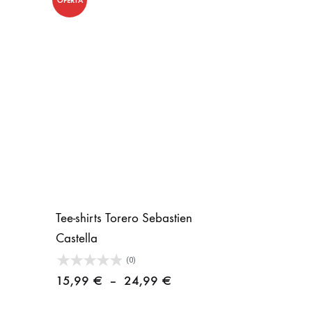
OFERTA
Tee-shirts Torero Sebastien
Castella
(0)
Plage
15,99
€
–
24,99
€
de