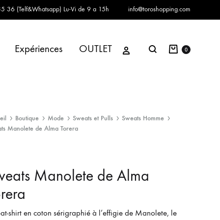
5 36 (Telf&Whatsapp)
Lu-Vi de 9 a 15h
info@toroshopping.com
Panier
Se connecter
Expériences
OUTLET
Chercher
0
eil
Boutique
Mode
Sweats et Pulls
Sweats Homme
ts Manolete de Alma Torera
weats Manolete de Alma
rera
t-shirt en coton sérigraphié à l’effigie de Manolete, le