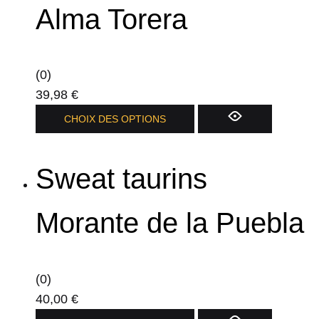
Les
Alma Torera
options
peuvent
être
(0)
choisies
39,98
€
sur
Ce
CHOIX DES OPTIONS
la
produit
page
a
du
Sweat taurins
plusieurs
produit
variations.
Les
Morante de la Puebla
options
peuvent
être
(0)
choisies
40,00
€
sur
Ce