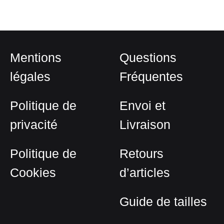
à
plusieurs
1.950,00 €
variations.
Les
options
Mentions
Questions
peuvent
être
légales
Fréquentes
choisies
sur
Politique de
Envoi et
la
privacité
Livraison
page
du
Politique de
Retours
produit
Cookies
d’articles
Guide de tailles