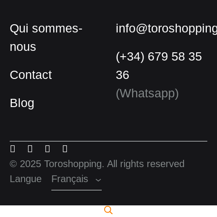
Qui sommes-
info@toroshoppin
nous
(+34) 679 58 35
Contact
36
(Whatsapp)
Blog
Français
Espagnol
Menu
Menu
Menu
Menu
Anglais
Item
Item
Item
Item
© 2025 Toroshopping. All rights reserved
Langue
Français