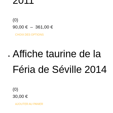
2011
(0)
Plage
90,00
€
–
361,00
€
Ce
de
CHOIX DES OPTIONS
produit
prix :
a
90,00 €
Affiche taurine de la
plusieurs
à
variations.
361,00 €
Féria de Séville 2014
Les
options
peuvent
(0)
être
30,00
€
choisies
sur
AJOUTER AU PANIER
la