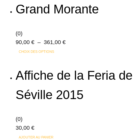
Grand Morante
(0)
Plage
90,00
€
–
361,00
€
Ce
de
CHOIX DES OPTIONS
produit
prix :
a
90,00 €
Affiche de la Feria de
plusieurs
à
variations.
361,00 €
Séville 2015
Les
options
peuvent
(0)
être
30,00
€
choisies
sur
AJOUTER AU PANIER