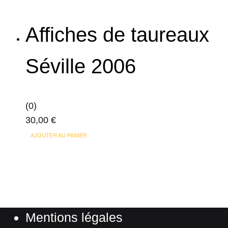
la
page
Affiches de taureaux
du
produit
Séville 2006
(0)
30,00
€
AJOUTER AU PANIER
Mentions légales