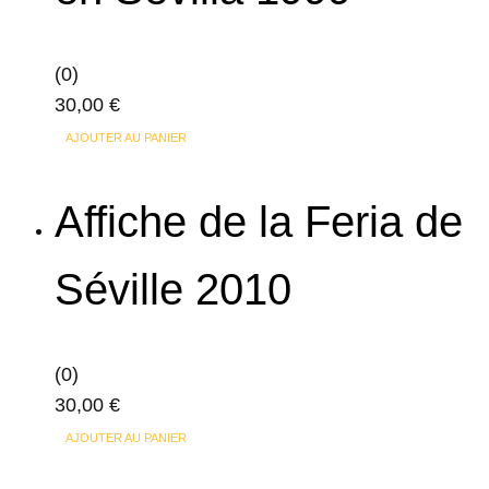
options
peuvent
(0)
être
30,00
€
choisies
sur
AJOUTER AU PANIER
la
page
Affiche de la Feria de
du
produit
Séville 2010
(0)
30,00
€
AJOUTER AU PANIER