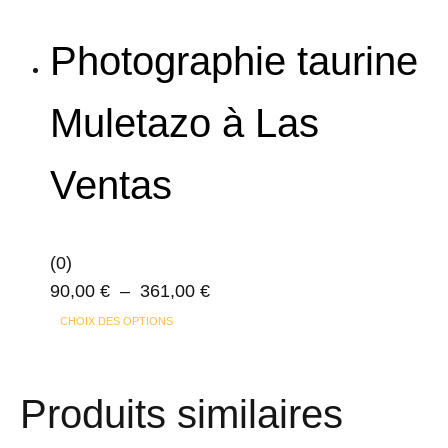
produit
a
Photographie taurine
plusieurs
variations.
Muletazo à Las
Les
options
Ventas
peuvent
être
choisies
sur
(0)
la
Plage
90,00
€
–
361,00
€
page
Ce
de
CHOIX DES OPTIONS
du
produit
prix :
produit
a
90,00 €
Produits similaires
plusieurs
à
variations.
361,00 €