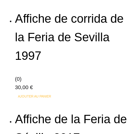
Les
options
Affiche de corrida de
peuvent
être
la Feria de Sevilla
choisies
sur
1997
la
page
du
produit
(0)
30,00
€
AJOUTER AU PANIER
Affiche de la Feria de