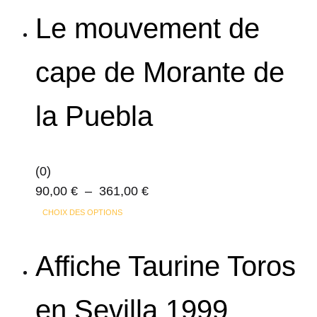
page
Le mouvement de
du
produit
cape de Morante de
la Puebla
(0)
Plage
90,00
€
–
361,00
€
Ce
de
CHOIX DES OPTIONS
produit
prix :
a
90,00 €
Affiche Taurine Toros
plusieurs
à
variations.
361,00 €
en Sevilla 1999
Les