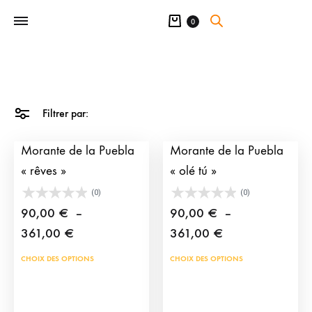
Panier
0
Filtrer par:
Photographie taurine
Photographie taurine
Morante de la Puebla
Morante de la Puebla
« rêves »
« olé tú »
(0)
(0)
90,00
€
–
90,00
€
–
Plage
Plage
361,00
€
361,00
€
de
de
Ce
Ce
CHOIX DES OPTIONS
CHOIX DES OPTIONS
prix :
prix :
produit
prod
90,00 €
90,00 €
a
a