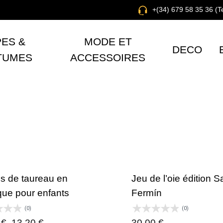
+(34) 679 58 35 36 (
ES &
MODE ET
DECO
TUMES
ACCESSOIRES
s de taureau en
Jeu de l’oie édition S
ique pour enfants
Fermín
(0)
(0)
0
€
13,20
€
30,00
€