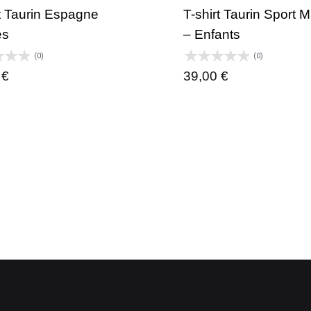
rt Taurin Espagne
T-shirt Taurin Sport 
es
– Enfants
(0)
(0)
0
€
39,00
€