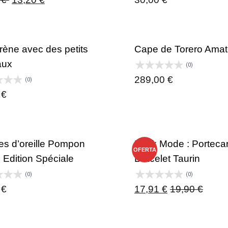
rène avec des petits
Cape de Torero Amat
aux
(0)
289,00
€
(0)
0
€
es d’oreille Pompon
Pack Mode : Portecar
OFERTA
 Edition Spéciale
Bracelet Taurin
(0)
(0)
0
€
17,91
€
19,90
€