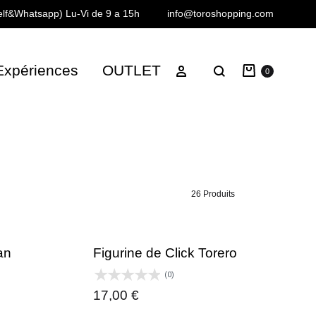
Telf&Whatsapp)
Lu-Vi de 9 a 15h
info@toroshopping.com
Panier
Se connecter
Expériences
OUTLET
Chercher
0
26 Produits
an
Figurine de Click Torero
(0)
17,00
€