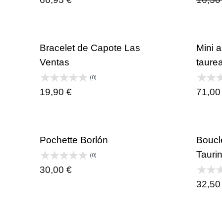
Bracelet de Capote Las
Mini a
Ventas
taure
(0)
19,90
€
71,0
Pochette Borlón
Boucl
Taurin
(0)
30,00
€
32,5