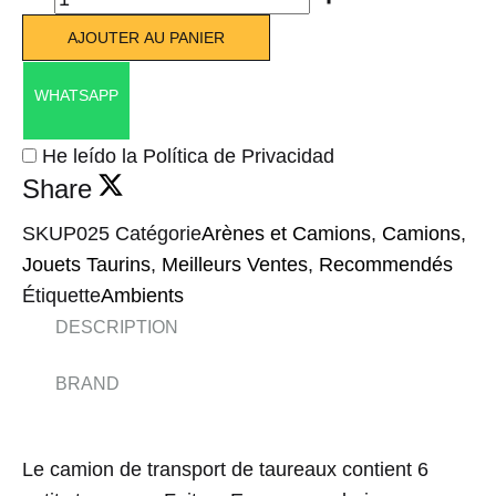
AJOUTER AU PANIER
WHATSAPP
He leído la Política de Privacidad
Share
SKU
P025
Catégorie
Arènes et Camions
,
Camions
,
Jouets Taurins
,
Meilleurs Ventes
,
Recommendés
Étiquette
Ambients
DESCRIPTION
BRAND
Le camion de transport de taureaux contient 6