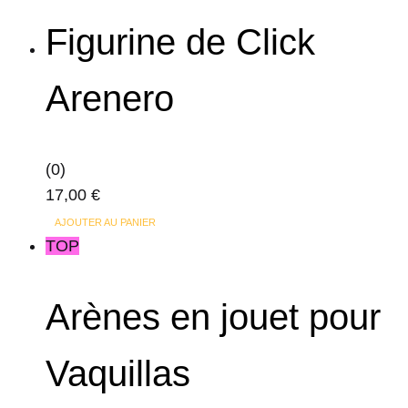
choisies
a
26,95 €
Figurine de Click
sur
plusieurs
à
la
variations.
62,95 €
page
Arenero
Les
du
options
produit
peuvent
(0)
être
17,00
€
choisies
sur
AJOUTER AU PANIER
TOP
la
page
du
Arènes en jouet pour
produit
Vaquillas