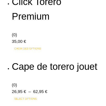
Click Torero
Premium
(0)
35,00
€
Ce
CHOIX DES OPTIONS
produit
a
Cape de torero jouet
plusieurs
variations.
Les
(0)
options
Plage
26,95
€
–
62,95
€
peuvent
Ce
de
SELECT OPTIONS
être
produit
prix :