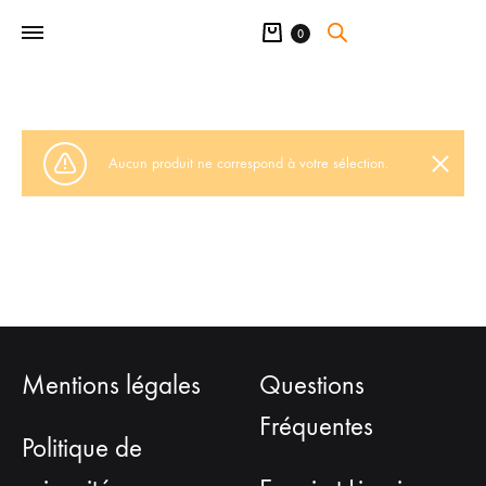
Panier
0
Aucun produit ne correspond à votre sélection.
Mentions légales
Questions
Fréquentes
Politique de