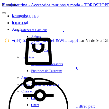
Français
Tienda taurina - Accesorios taurinos y moda - TOROSHO
Français
NOUVEAUTÉS
Espagnol
JOUETS
Anglais
Arènes et Camions
Panier
Arènes
+(34) 679 58 35 36 (Telf&Whatsapp)
Lu-Vi de 9 a 15
Camions
Torils et Cages
Figurines
Figurines de Toréadors
0
Figurines de Taureaux
Jeux
Jouets Courses de Taureaux
Chars et Capes
Capes
Chars
Filtrer par: