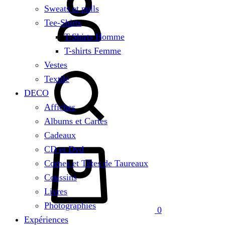
Sweats et pulls
Tee-Shirts
T-Shirts Homme
T-shirts Femme
Chercher
Vestes
Textile
DECO
Affiches
Albums et Cartes
Cadeaux
Panier
CD et Dvd
Cornes et Têtes de Taureaux
Coussins
Livres
Photographies
0
Expériences