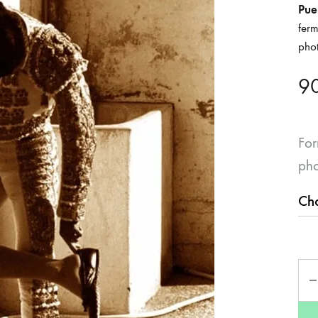
Pue
ferm
phot
9
For
pho
Qua