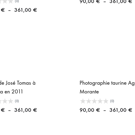
P
90,00
€
–
361,00
€
(0)
Plage
d
0
€
–
361,00
€
de
p
prix :
9
90,00 €
à
à
3
361,00 €
de José Tomas à
Photographie taurine A
ia en 2011
Morante
(0)
(0)
Plage
P
0
€
–
361,00
€
90,00
€
–
361,00
€
de
d
prix :
p