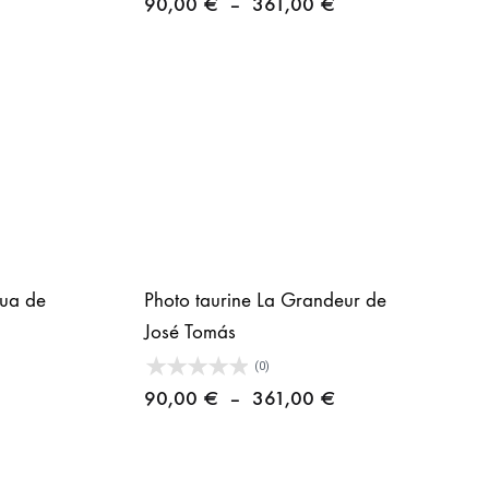
lage
Plage
90,00
€
–
361,00
€
e
de
rix :
prix :
0,00 €
90,00 €
à
61,00 €
361,00 €
gua de
Photo taurine La Grandeur de
José Tomás
(0)
lage
Plage
90,00
€
–
361,00
€
e
de
rix :
prix :