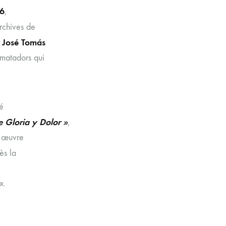
s6
,
archives de
José Tomás
e
 matadors qui
né
e Gloria y Dolor »
,
e œuvre
ès la
x.