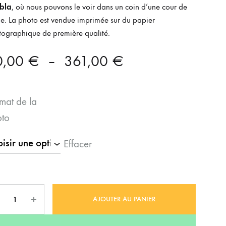
bla
, où nous pouvons le voir dans un coin d’une cour de
e. La photo est vendue imprimée sur du papier
ographique de première qualité.
Plage
0,00
€
–
361,00
€
de
mat de la
prix :
to
90,00 €
Effacer
à
361,00 €
ntité
AJOUTER AU PANIER