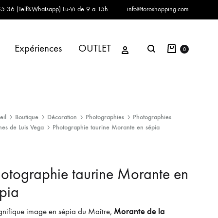
5 36 (Telf&Whatsapp)
Lu-Vi de 9 a 15h
info@toroshopping.com
Panier
Se connecter
Expériences
OUTLET
Chercher
0
eil
Boutique
Décoration
Photographies
Photographies
nes de Luis Vega
Photographie taurine Morante en sépia
otographie taurine Morante en
pia
Morante de la
nifique image en sépia du Maître,