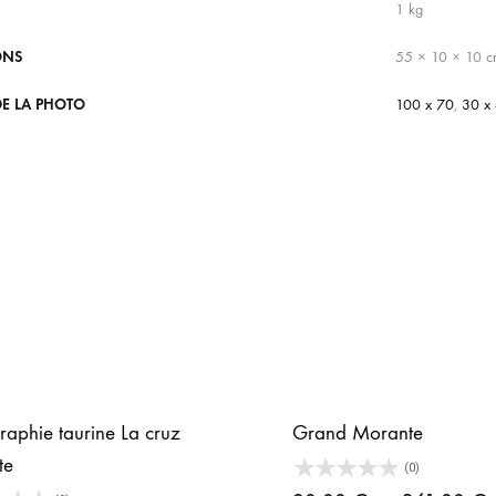
1 kg
ONS
55 × 10 × 10 
E LA PHOTO
100 x 70
,
30 x
raphie taurine La cruz
Grand Morante
te
(0)