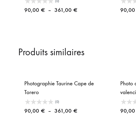
(0)
Plage
90,00
€
–
361,00
€
90,0
de
prix :
90,00 €
à
Produits similaires
361,00 €
Photographie Taurine Cape de
Photo 
Torero
valenc
(0)
Plage
90,00
€
–
361,00
€
90,0
de
prix :