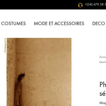
+(34) 679 58 3
& COSTUMES
MODE ET ACCESSOIRES
DECO
Accu
tauri
Ph
sé
Mag