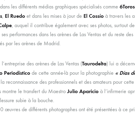
6Toro
 dans les différents médias graphiques spécialisés comme
s
El Ruedo
El Cossío
,
et dans les mises à jour de
à travers les 
Calpe
, auquel il contribue également avec ses photos, surtout d
s ses performances dans les arènes de Las Ventas et du reste des
sés par les arènes de Madrid.
Taurodelta
l’entreprise des arènes de Las Ventas (
) lui a décer
o Periodístico
« Días d
de cette année-là pour la photographie
 la reconnaissance des professionnels et des amateurs pour cett
Julio Aparicio
s montre le transfert du Maestro
à l’infirmerie apr
blessure subie à la bouche.
30 œuvres de différents photographes ont été présentées à ce pri