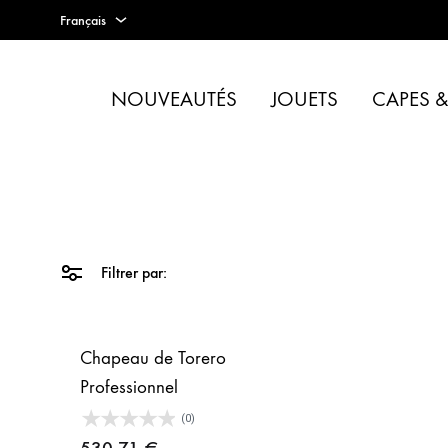
Français
Français
NOUVEAUTÉS
JOUETS
CAPES 
Espagnol
Tienda
taurina
Anglais
-
Accesorios
taurinos
y
Filtrer par:
moda
-
TOROSHOPPING
Chapeau de Torero
Professionnel
(0)
530,71
€