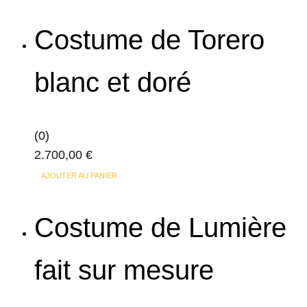
produit
a
Costume de Torero
plusieurs
variations.
blanc et doré
Les
options
peuvent
(0)
être
2.700,00
€
choisies
sur
AJOUTER AU PANIER
la
page
Costume de Lumière
du
produit
fait sur mesure