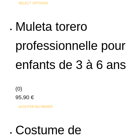
sur
SELECT OPTIONS
la
page
Muleta torero
du
produit
professionnelle pour
enfants de 3 à 6 ans
(0)
95,90
€
AJOUTER AU PANIER
Costume de