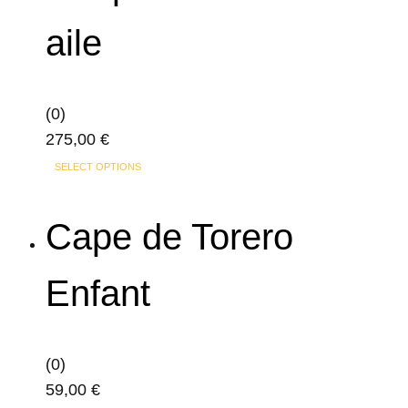
variations.
320,00 €
aile
Les
options
peuvent
(0)
être
275,00
€
choisies
Ce
sur
SELECT OPTIONS
produit
la
a
page
Cape de Torero
plusieurs
du
variations.
produit
Enfant
Les
options
peuvent
(0)
être
59,00
€
choisies