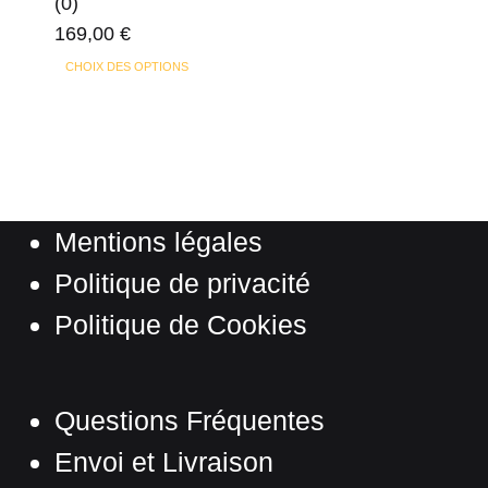
(0)
être
169,00
€
choisies
Ce
sur
CHOIX DES OPTIONS
produit
la
a
page
plusieurs
du
variations.
produit
Les
Mentions légales
options
peuvent
Politique de privacité
être
Politique de Cookies
choisies
sur
la
Questions Fréquentes
page
Envoi et Livraison
du