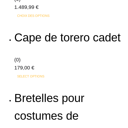
page
1.489,99
€
du
Ce
produit
CHOIX DES OPTIONS
produit
a
Cape de torero cadet
plusieurs
variations.
Les
(0)
options
179,00
€
peuvent
SELECT OPTIONS
être
choisies
Bretelles pour
sur
la
page
costumes de
du
produit