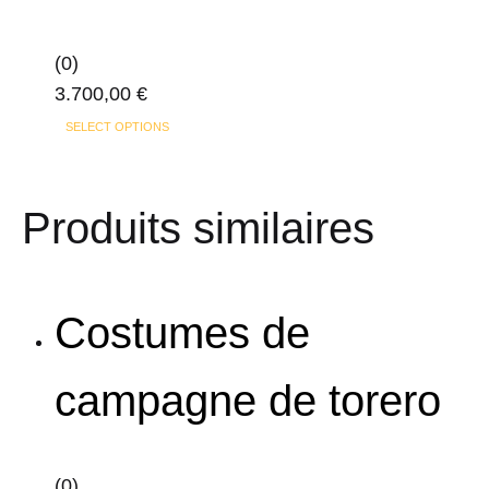
options
peuvent
(0)
être
3.700,00
€
choisies
Ce
sur
SELECT OPTIONS
produit
la
a
page
Produits similaires
plusieurs
du
variations.
produit
Les
options
Costumes de
peuvent
être
campagne de torero
choisies
sur
la
(0)