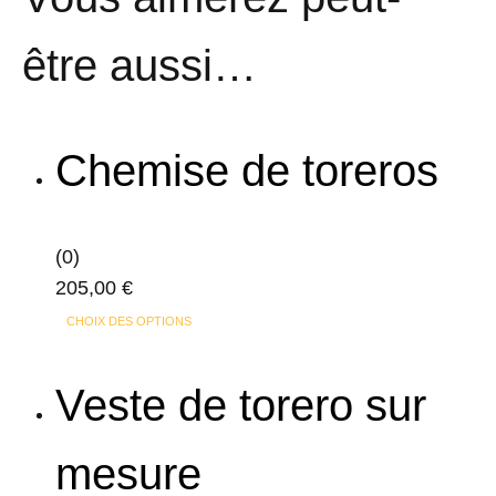
être aussi…
Chemise de toreros
(0)
205,00
€
Ce
CHOIX DES OPTIONS
produit
a
Veste de torero sur
plusieurs
variations.
mesure
Les