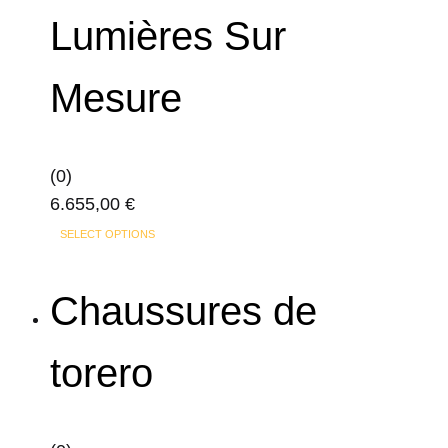
Lumières Sur
Mesure
(0)
6.655,00
€
Ce
SELECT OPTIONS
produit
a
Chaussures de
plusieurs
variations.
torero
Les
options
peuvent