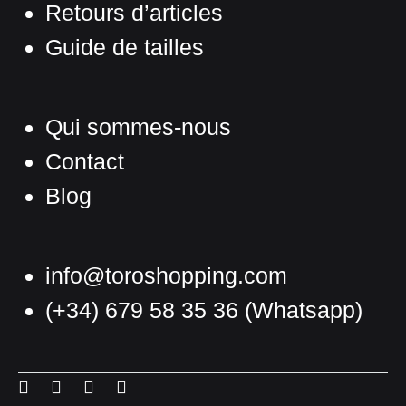
produit
Retours d’articles
Guide de tailles
Qui sommes-nous
Contact
Blog
info@toroshopping.com
(+34) 679 58 35 36
(Whatsapp)
Français
Espagnol
Menu
Menu
Menu
Menu
Anglais