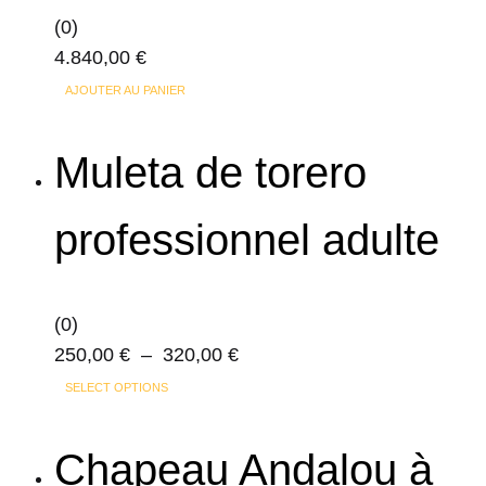
(0)
4.840,00
€
AJOUTER AU PANIER
Muleta de torero
professionnel adulte
(0)
Plage
250,00
€
–
320,00
€
Ce
de
SELECT OPTIONS
produit
prix :
a
250,00 €
Chapeau Andalou à
plusieurs
à