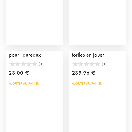
Enclos de Jouet en Bois
Pack Arenes, camion et
pour Taureaux
toriles en jouet
(0)
(0)
23,00
€
239,96
€
AJOUTER AU PANIER
AJOUTER AU PANIER