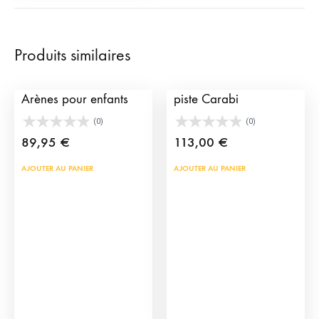
Produits similaires
Gradin Toriles des
Arènes en jouet avec
Arènes pour enfants
piste Carabi
(0)
(0)
89,95
€
113,00
€
AJOUTER AU PANIER
AJOUTER AU PANIER