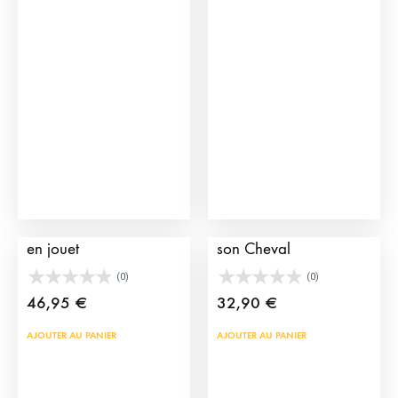
Les
opti
peu
être
choi
sur
la
pag
du
Cages pour taureaux
Figurine Alguacil avec
prod
en jouet
son Cheval
(0)
(0)
46,95
€
32,90
€
AJOUTER AU PANIER
AJOUTER AU PANIER