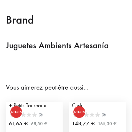
Brand
Juguetes Ambients Artesanía
Vous aimerez peut-être aussi…
Équipe de toreros Click
Équipe de toreros type
+ Petits Taureaux
Click
OFERTA
OFERTA
(0)
(0)
61,65
€
148,77
€
68,50
€
165,30
€