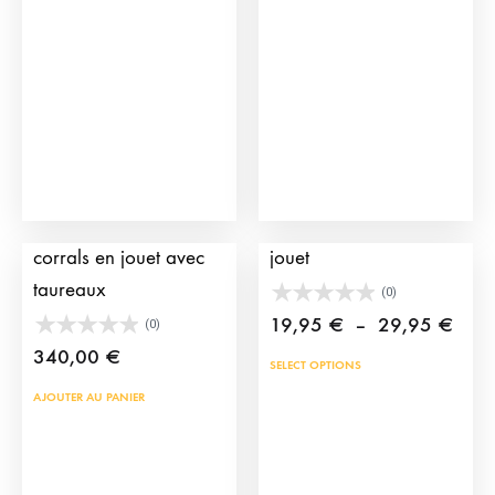
Pack de camion et
Muleta de torero en
corrals en jouet avec
jouet
taureaux
(0)
Plag
19,95
€
–
29,95
€
(0)
de
340,00
€
Ce
SELECT OPTIONS
prix :
prod
AJOUTER AU PANIER
19,9
a
à
plus
29,9
vari