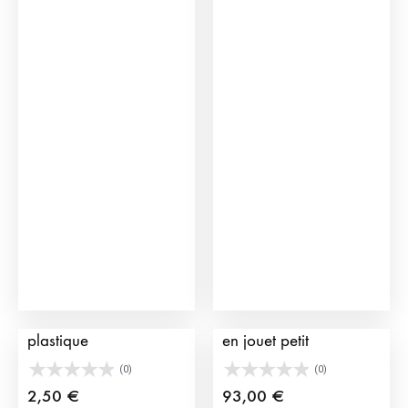
Figurine de Taureau en
Enclos pour taureaux
plastique
en jouet petit
(0)
(0)
2,50
€
93,00
€