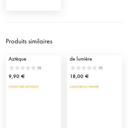
page
du
produit
Produits similaires
Pendentif Mi Toro
Boucles d’oreille Habit
Aztèque
de lumière
(0)
(0)
9,90
€
18,00
€
Ce
CHOIX DES OPTIONS
AJOUTER AU PANIER
produit
a
plusieurs
variations.
Les