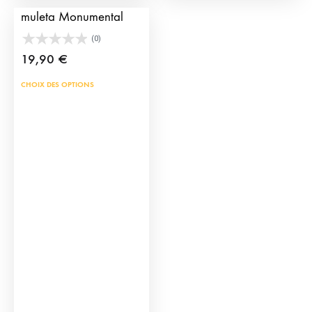
produit
prod
muleta Monumental
(0)
19,90
€
Ce
CHOIX DES OPTIONS
produit
a
plusieurs
variations.
Les
options
peuvent
être
choisies
sur
la