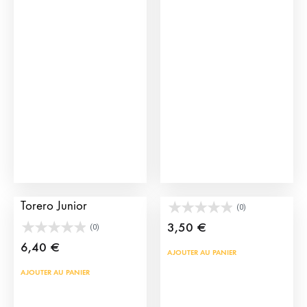
variations.
Les
options
peuvent
être
choisies
sur
la
page
du
Bracelet en Cape de
Bracelet Fierté Taurine
produit
Torero Junior
(0)
3,50
€
(0)
6,40
€
AJOUTER AU PANIER
AJOUTER AU PANIER