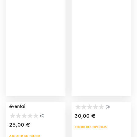
Boutons de manchette
Collier d’ambre coloré
éventail
(0)
30,00
€
(0)
25,00
€
Ce
CHOIX DES OPTIONS
prod
AJOUTER AU PANIER