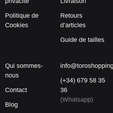
privacité
Livraison
page
du
Politique de
Retours
produit
Cookies
d’articles
Guide de tailles
Qui sommes-
info@toroshoppin
nous
(+34) 679 58 35
Contact
36
(Whatsapp)
Blog
Français