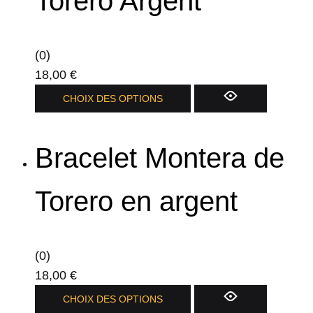
Torero Argent
(0)
18,00
€
Ce
CHOIX DES OPTIONS
produit
a
Bracelet Montera de
plusieurs
variations.
Les
Torero en argent
options
peuvent
être
(0)
choisies
18,00
€
sur
Ce
CHOIX DES OPTIONS
la