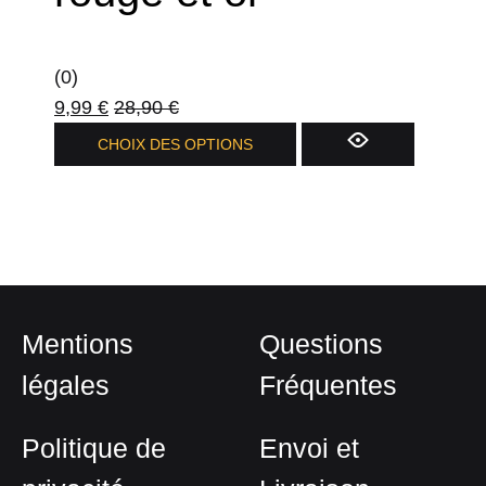
peuvent
être
choisies
(0)
sur
9,99
€
28,90
€
la
Ce
CHOIX DES OPTIONS
page
produit
du
a
produit
plusieurs
variations.
Les
options
Mentions
Questions
peuvent
être
légales
Fréquentes
choisies
sur
Politique de
Envoi et
la