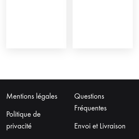
être
choisies
sur
la
page
du
produit
Mentions légales
Questions
Fréquentes
Politique de
privacité
Envoi et Livraison