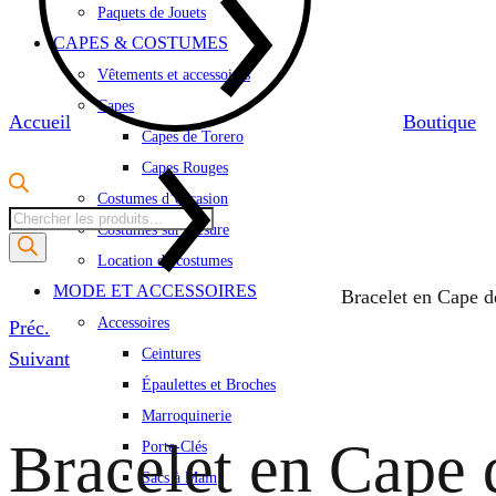
Paquets de Jouets
CAPES & COSTUMES
Vêtements et accessoires
Capes
Accueil
Boutique
Capes de Torero
Capes Rouges
Costumes d’occasion
Recherche
Costumes sur mesure
de
Location de costumes
produits
MODE ET ACCESSOIRES
Bracelet en Cape d
Accessoires
Product
Préc.
Ceintures
navigation
Suivant
Épaulettes et Broches
Marroquinerie
Bracelet en Cape 
Porte-Clés
Sacs à Main