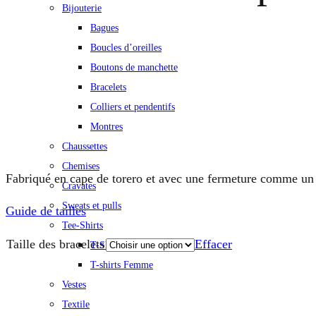
Bijouterie
Bagues
Boucles d’oreilles
Boutons de manchette
Bracelets
Colliers et pendentifs
Montres
Chaussettes
Chemises
Fabriqué en cape de torero et avec une fermeture comme un f
Cravates
Sweats et pulls
Guide de tailles
Tee-Shirts
Taille des bracelets
Effacer
T-Shirts Homme
T-shirts Femme
Quantité
Vestes
Textile