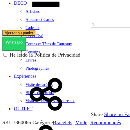
DECO
Affiches
Albums et Cartes
Cadeaux
Ajouter au panier
CD et Dvd
Whatsapp
Cornes et Têtes de Taureaux
Coussins
He leído la Política de Privacidad
Livres
Photographies
Expériences
Visite des arènes
Billets de corrida
Visites d’élevages de taureaux
OUTLET
Share
Share on F
Se
SKU
7360066
Catégorie
Bracelets
,
Mode
,
Recommendés
connecter