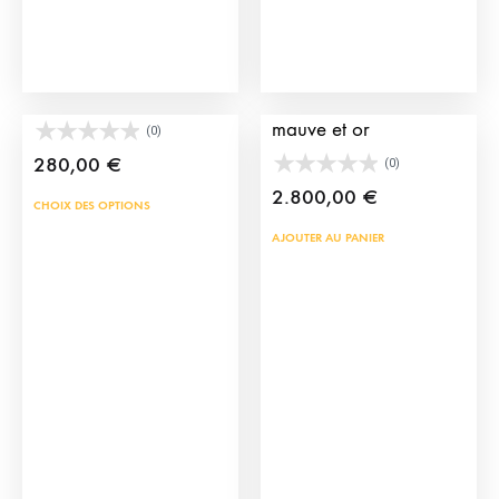
la
page
du
Calzona de Picador
Habit de lumières
produit
mauve et or
(0)
280,00
€
(0)
2.800,00
€
Ce
CHOIX DES OPTIONS
produit
AJOUTER AU PANIER
a
plusieurs
variations.
Les
options
peuvent
être
choisies