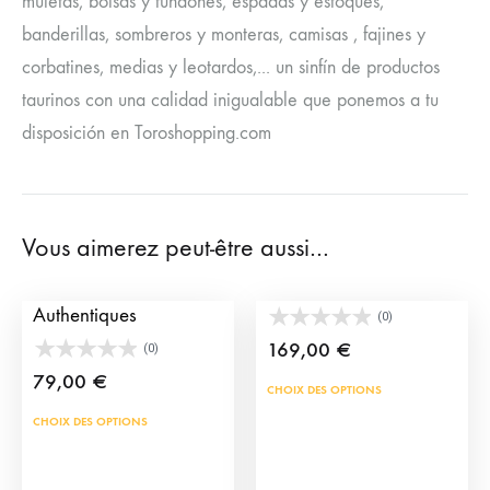
muletas, bolsas y fundones, espadas y estoques,
banderillas, sombreros y monteras, camisas , fajines y
corbatines, medias y leotardos,... un sinfín de productos
taurinos con una calidad inigualable que ponemos a tu
disposición en Toroshopping.com
Vous aimerez peut-être aussi…
Chaussettes de Torero
Chaussures de torero
Authentiques
(0)
169,00
€
(0)
79,00
€
Ce
CHOIX DES OPTIONS
prod
Ce
CHOIX DES OPTIONS
a
produit
plus
a