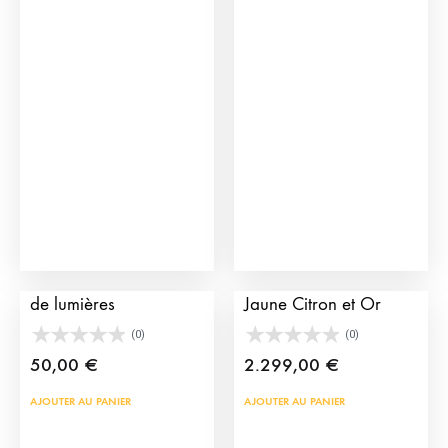
à
plusieurs
1.950,00 €
variations.
Les
options
peuvent
être
choisies
sur
la
page
Bretelles pour costumes
Costume de Torero
du
de lumières
Jaune Citron et Or
produit
(0)
(0)
50,00
€
2.299,00
€
AJOUTER AU PANIER
AJOUTER AU PANIER