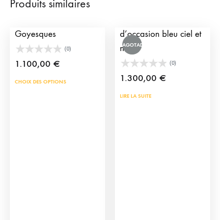
Produits similaires
Vestes de Torero
Costume de Torero
Goyesques
d’occasion bleu ciel et
AGOTADO
noir
(0)
1.100,00
€
(0)
1.300,00
€
Ce
CHOIX DES OPTIONS
produit
LIRE LA SUITE
a
plusieurs
variations.
Les
options
peuvent
être
choisies
sur