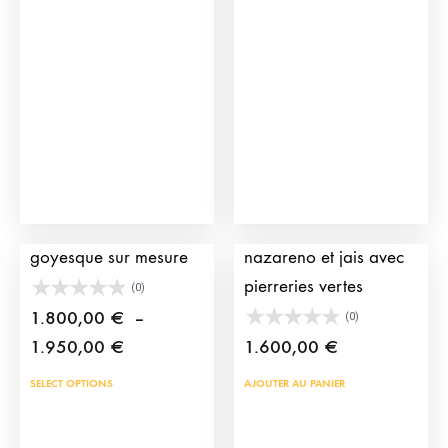
Costume de torero
Habit de lumière violet
goyesque sur mesure
nazareno et jais avec
pierreries vertes
(0)
1.800,00
€
–
(0)
Plage
1.950,00
€
1.600,00
€
de
Ce
SELECT OPTIONS
AJOUTER AU PANIER
prix :
produit
1.800,00 €
a