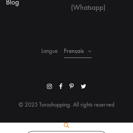
Blog
(Whatsapp)
Français
Espagnol
Anglais
Français
Langue
Menu
Menu
Menu
Menu
Item
Item
Item
Item
© 2025 Toroshopping. All rights reserved