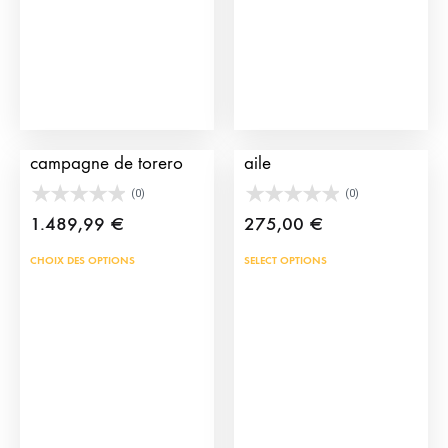
sur
la
page
du
produit
Costumes de
Chapeau Andalou à
campagne de torero
aile
(0)
(0)
1.489,99
€
275,00
€
Ce
Ce
CHOIX DES OPTIONS
SELECT OPTIONS
produit
prod
a
a
plusieurs
plus
variations.
vari
Les
Les
options
opti