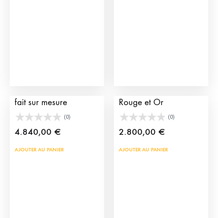
peuvent
peu
être
être
choisies
choi
sur
sur
la
la
page
pag
du
du
Costume de Lumière
Habit de Lumière
produit
prod
fait sur mesure
Rouge et Or
(0)
(0)
4.840,00
€
2.800,00
€
AJOUTER AU PANIER
AJOUTER AU PANIER