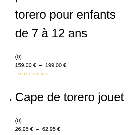
options
produit
torero pour enfants
peuvent
être
choisies
de 7 à 12 ans
sur
la
page
(0)
du
Plage
159,00
€
–
199,00
€
produit
Ce
de
SELECT OPTIONS
produit
prix :
a
159,00 €
Cape de torero jouet
plusieurs
à
variations.
199,00 €
Les
(0)
options
Plage
26,95
€
–
62,95
€
peuvent