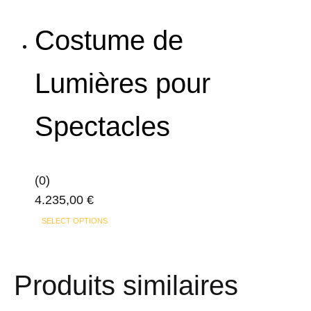
produit
la
a
page
Costume de
plusieurs
du
variations.
produit
Lumières pour
Les
options
Spectacles
peuvent
être
choisies
sur
(0)
la
4.235,00
€
page
Ce
SELECT OPTIONS
du
produit
produit
a
Produits similaires
plusieurs
variations.