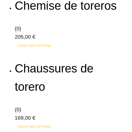
page
Chemise de toreros
plusieurs
du
variations.
produit
Les
(0)
options
205,00
€
peuvent
Ce
CHOIX DES OPTIONS
être
produit
choisies
a
Chaussures de
sur
plusieurs
la
variations.
page
torero
Les
du
options
produit
peuvent
(0)
être
169,00
€
choisies
Ce
sur
CHOIX DES OPTIONS