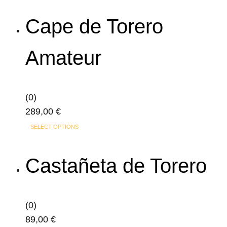
la
page
Cape de Torero
du
produit
Amateur
(0)
289,00
€
SELECT OPTIONS
Castañeta de Torero
(0)
89,00
€