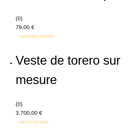
(0)
79,00
€
Ce
CHOIX DES OPTIONS
produit
a
Veste de torero sur
plusieurs
variations.
mesure
Les
options
peuvent
(0)
être
3.700,00
€
choisies
Ce
sur
SELECT OPTIONS
produit
la
a