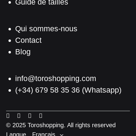
Guide de tailles
Qui sommes-nous
Contact
Blog
info@toroshopping.com
(+34) 679 58 35 36
(Whatsapp)
Français
Espagnol
Menu
Menu
Menu
Menu
Anglais
Item
Item
Item
Item
© 2025 Toroshopping. All rights reserved
Langue
Français