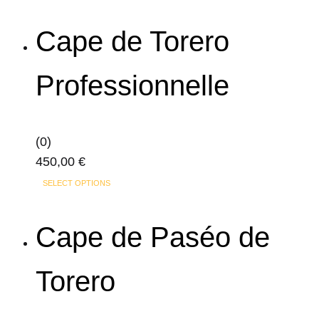
Les
options
Cape de Torero
peuvent
être
Professionnelle
choisies
sur
la
(0)
page
450,00
€
du
Ce
produit
SELECT OPTIONS
produit
a
Cape de Paséo de
plusieurs
variations.
Torero
Les
options