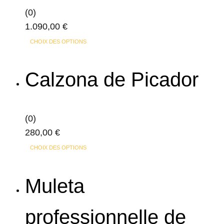
peuvent
(0)
être
1.090,00
€
choisies
Ce
sur
CHOIX DES OPTIONS
produit
la
a
page
Calzona de Picador
plusieurs
du
variations.
produit
Les
(0)
options
280,00
€
peuvent
Ce
CHOIX DES OPTIONS
être
produit
choisies
a
Muleta
sur
plusieurs
la
variations.
page
professionnelle de
Les
du