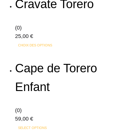
Cravate Torero
du
produit
(0)
25,00
€
Ce
CHOIX DES OPTIONS
produit
a
Cape de Torero
plusieurs
variations.
Enfant
Les
options
peuvent
(0)
être
59,00
€
choisies
sur
SELECT OPTIONS