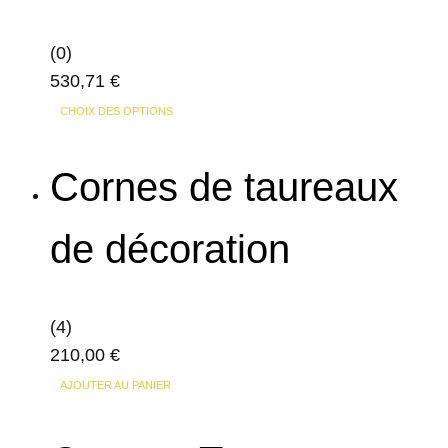
options
peuvent
(0)
être
530,71
€
choisies
Ce
sur
CHOIX DES OPTIONS
produit
la
a
page
Cornes de taureaux
plusieurs
du
variations.
produit
de décoration
Les
options
peuvent
(4)
être
210,00
€
choisies
sur
AJOUTER AU PANIER
la
page