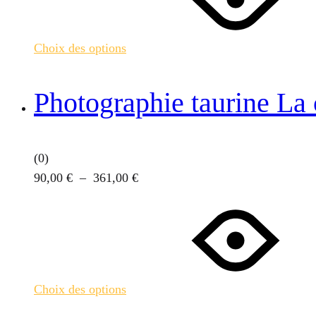
plusieurs
à
variations.
361,00 €
Choix des options
Les
options
peuvent
Photographie taurine La
être
choisies
sur
(0)
la
Plage
90,00
€
–
361,00
€
page
Ce
de
du
produit
prix :
produit
a
90,00 €
plusieurs
à
variations.
361,00 €
Choix des options
Les
options