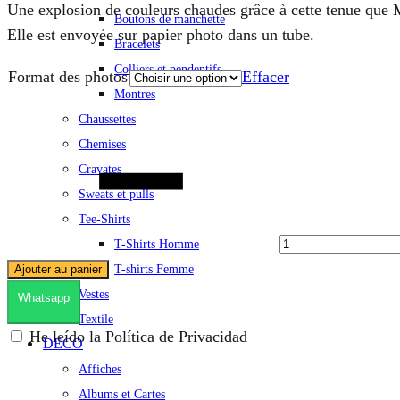
Une explosion de couleurs chaudes grâce à cette tenue que M
Boutons de manchette
Elle est envoyée sur papier photo dans un tube.
Bracelets
Colliers et pendentifs
Format des photos
Effacer
Montres
Chaussettes
Quantité
Chemises
Cravates
Sweats et pulls
Tee-Shirts
T-Shirts Homme
T-shirts Femme
Ajouter au panier
Vestes
Whatsapp
Textile
He leído la Política de Privacidad
DECO
Affiches
Albums et Cartes