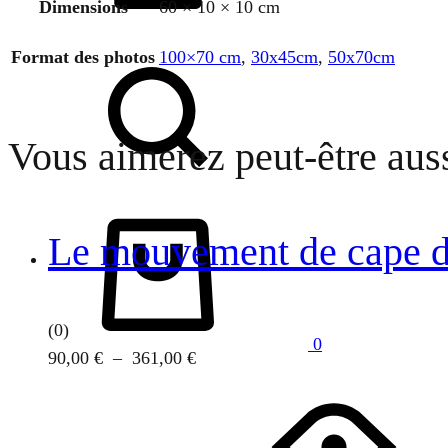
Dimensions
60 × 10 × 10 cm
Chercher
Format des photos
100×70 cm
,
30x45cm
,
50x70cm
Vous aimerez peut-être au
Panier
Le mouvement de cape d
(0)
0
Plage
90,00
€
–
361,00
€
Ce
de
produit
prix :
a
90,00 €