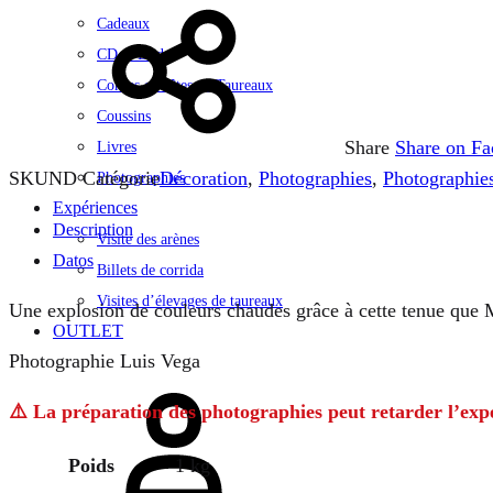
Cadeaux
CD et Dvd
Cornes et Têtes de Taureaux
Coussins
Share
Share on F
Livres
SKU
ND
Catégorie
Décoration
,
Photographies
,
Photographies
Photographies
Expériences
Description
Visite des arènes
Datos
Billets de corrida
Visites d’élevages de taureaux
Une explosion de couleurs chaudes grâce à cette tenue que 
OUTLET
Photographie Luis Vega
Se
connecter
⚠️ La préparation des photographies peut retarder l’expéd
Poids
1 kg