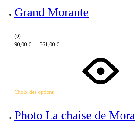
peuvent
Grand Morante
être
choisies
sur
(0)
la
Plage
90,00
€
–
361,00
€
page
Ce
de
du
produit
prix :
produit
a
90,00 €
plusieurs
à
variations.
361,00 €
Choix des options
Les
options
peuvent
Photo La chaise de Mora
être
choisies