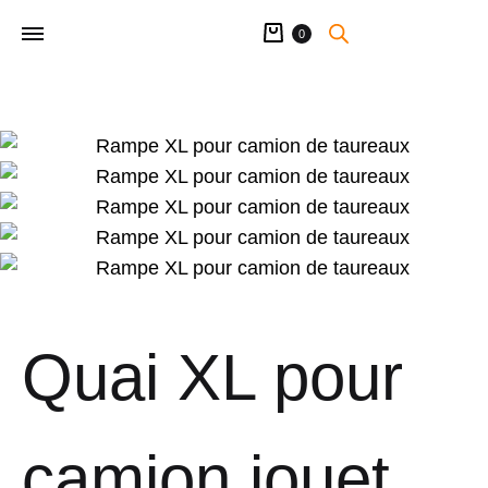
Panier
0
Quai XL pour
camion jouet