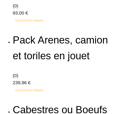
(0)
être
93,00
€
choisies
sur
AJOUTER AU PANIER
la
page
Pack Arenes, camion
du
produit
et toriles en jouet
(0)
239,96
€
AJOUTER AU PANIER
Cabestres ou Boeufs