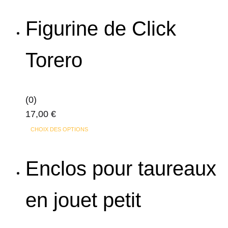
Figurine de Click
Torero
(0)
17,00
€
Ce
CHOIX DES OPTIONS
produit
a
Enclos pour taureaux
plusieurs
variations.
en jouet petit
Les
options
peuvent