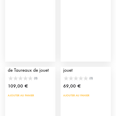
Les
opti
peu
être
choi
sur
la
pag
du
Enclos des Releveurs
Mini Arène taurine en
prod
de Taureaux de jouet
jouet
(0)
(0)
109,00
€
69,00
€
AJOUTER AU PANIER
AJOUTER AU PANIER