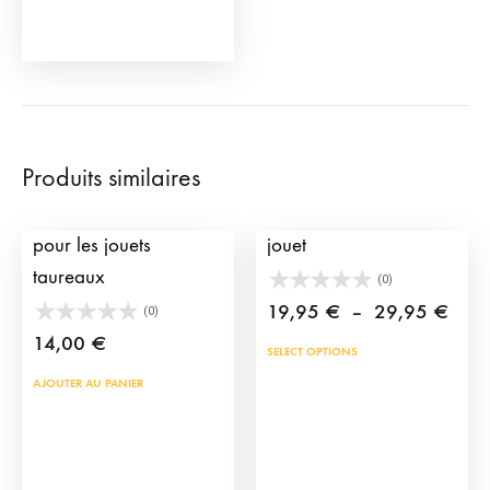
Produits similaires
Pylônes avec cordes
Muleta de torero en
pour les jouets
jouet
taureaux
(0)
Plag
19,95
€
–
29,95
€
(0)
de
14,00
€
Ce
SELECT OPTIONS
prix :
prod
AJOUTER AU PANIER
19,9
a
à
plus
29,9
vari