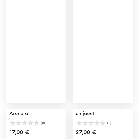
Figurine de Click
Cadafal pour taureaux
Arenero
en jouet
(0)
(0)
17,00
€
27,00
€