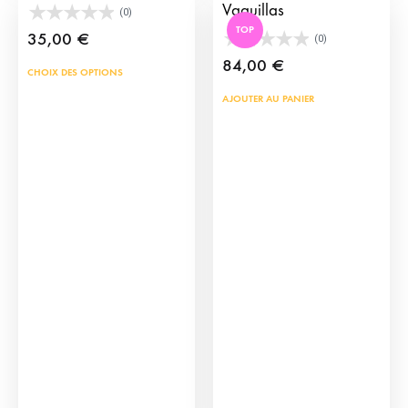
Vaquillas
(0)
TOP
35,00
€
(0)
84,00
€
Ce
CHOIX DES OPTIONS
produit
AJOUTER AU PANIER
a
plusieurs
variations.
Les
options
peuvent
être
choisies
sur
la
page
du