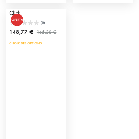
Équipe de toreros type
Click
OFERTA
(0)
148,77
€
165,30
€
CHOIX DES OPTIONS