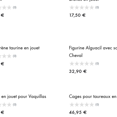
(0)
(0)
5
€
17,50
€
rène taurine en jouet
Figurine Alguacil avec s
Cheval
(0)
0
€
(0)
32,90
€
 en jouet pour Vaquillas
Cages pour taureaux en 
(0)
(0)
0
€
46,95
€