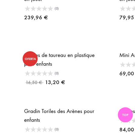
(0)
239,96
€
79,9
Cornes de taureau en plastique
Mini A
OFERTA
pour enfants
69,0
(0)
13,20
€
16,50
€
Gradin Toriles des Arènes pour
Arènes
TOP
enfants
84,0
(0)