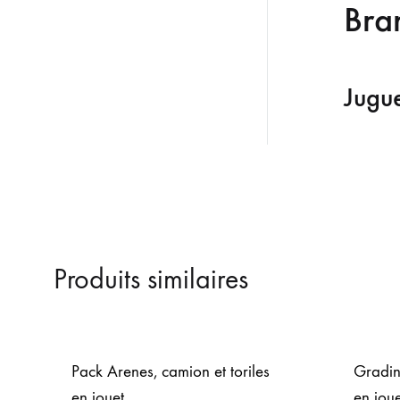
Bra
Jugu
Produits similaires
Pack Arenes, camion et toriles
Gradin
en jouet
en joue