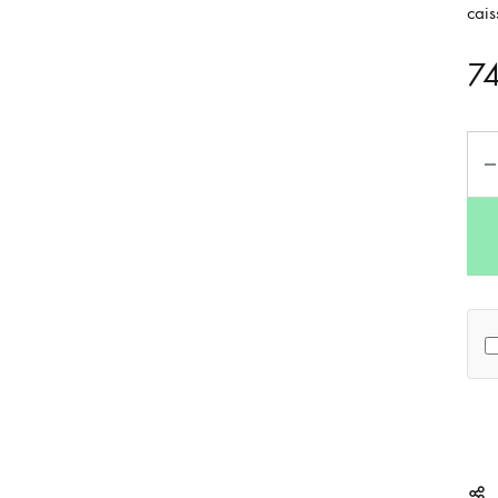
cais
7
Qua