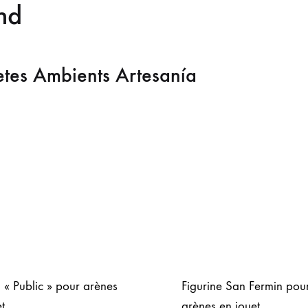
nd
etes Ambients Artesanía
 « Public » pour arènes
Figurine San Fermin pou
t
arènes en jouet