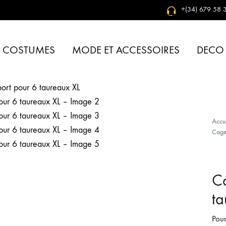
+(34) 679 58 3
& COSTUMES
MODE ET ACCESSOIRES
DECO
Accu
Cage
Ca
ta
Pour