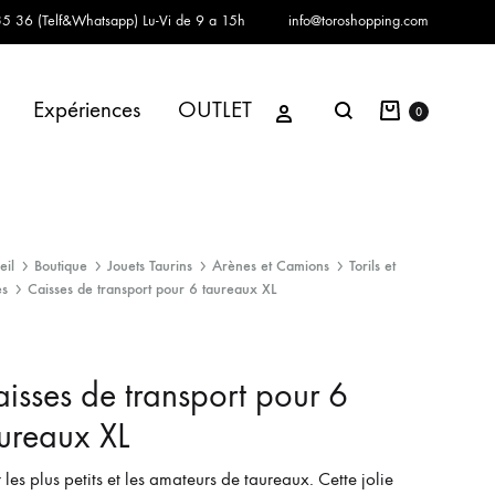
5 36 (Telf&Whatsapp)
Lu-Vi de 9 a 15h
info@toroshopping.com
Panier
Se connecter
Expériences
OUTLET
Chercher
0
eil
Boutique
Jouets Taurins
Arènes et Camions
Torils et
s
Caisses de transport pour 6 taureaux XL
isses de transport pour 6
ureaux XL
 les plus petits et les amateurs de taureaux. Cette jolie