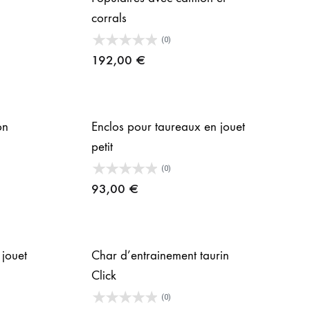
corrals
(0)
192,00
€
on
Enclos pour taureaux en jouet
petit
(0)
93,00
€
jouet
Char d’entrainement taurin
Click
(0)