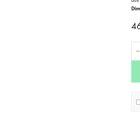
aux 
Dim
4
Qua