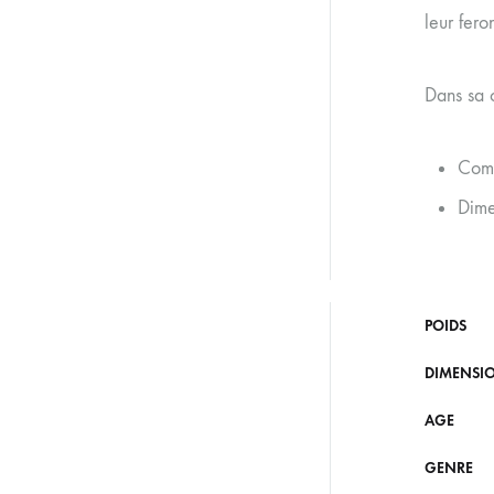
leur fero
Dans sa c
Comp
Dime
POIDS
DIMENSI
AGE
GENRE