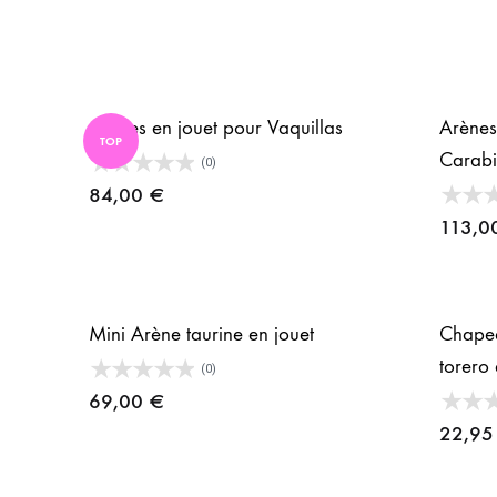
Arènes en jouet pour Vaquillas
Arènes
TOP
Carabi
(0)
84,00
€
113,0
Mini Arène taurine en jouet
Chapea
torero 
(0)
69,00
€
22,9