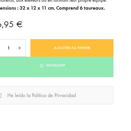
toreros, aux éleveurs ou en formant leur propre équipe.
ensions : 32 x 12 x 11 cm. Comprend 6 taureaux.
6,95
€
ntité
AJOUTER AU PANIER
WHATSAPP
He leído la Política de Privacidad