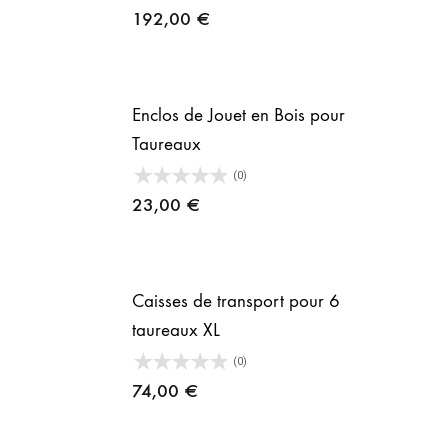
192,00
€
Enclos de Jouet en Bois pour
Taureaux
age
(0)
e
23,00
€
ix :
6,95 €
Caisses de transport pour 6
2,95 €
taureaux XL
(0)
74,00
€