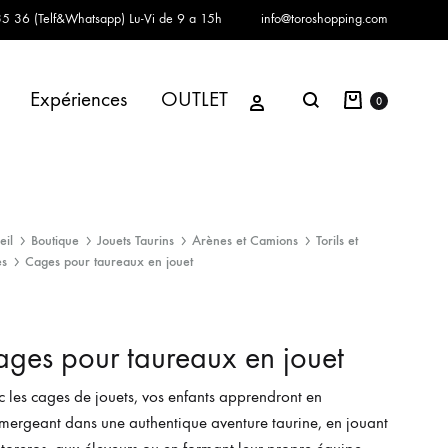
5 36 (Telf&Whatsapp)
Lu-Vi de 9 a 15h
info@toroshopping.com
Panier
Se connecter
Expériences
OUTLET
Chercher
0
eil
Boutique
Jouets Taurins
Arènes et Camions
Torils et
s
Cages pour taureaux en jouet
ges pour taureaux en jouet
 les cages de jouets, vos enfants apprendront en
mergeant dans une authentique aventure taurine, en jouant