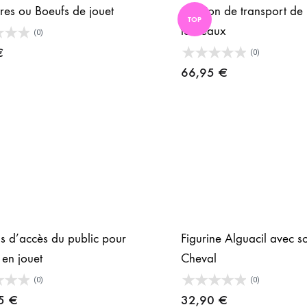
res ou Boeufs de jouet
Camion de transport de
TOP
taureaux
(0)
€
(0)
66,95
€
s d’accès du public pour
Figurine Alguacil avec s
 en jouet
Cheval
(0)
(0)
95
€
32,90
€