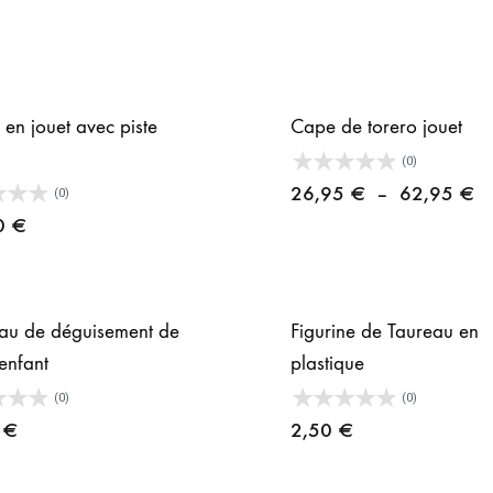
 en jouet avec piste
Cape de torero jouet
(0)
Pl
26,95
€
–
62,95
€
(0)
d
0
€
pr
2
à
u de déguisement de
Figurine de Taureau en
6
enfant
plastique
(0)
(0)
5
€
2,50
€