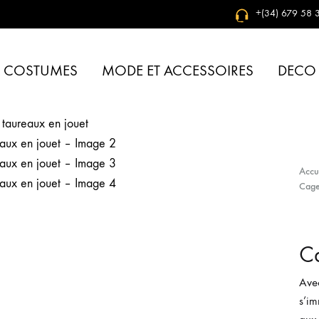
+(34) 679 58 3
& COSTUMES
MODE ET ACCESSOIRES
DECO
Accu
Cage
Ca
Avec
s’im