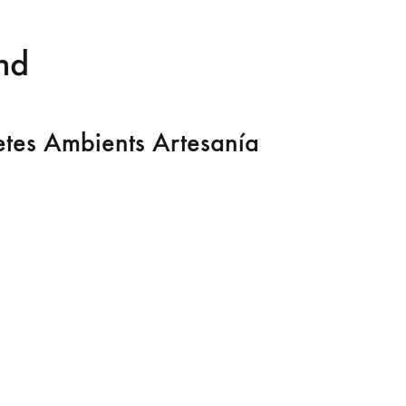
nd
etes Ambients Artesanía