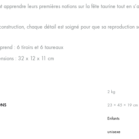
nt apprendre leurs premières notions sur la fête taurine tout en s’
onstruction, chaque détail est soigné pour que sa reproduction soi
rend : 6 tiroirs et 6 taureaux
nsions : 32 x 12 x 11 cm
2 kg
ONS
23 × 45 × 19 cm
Enfants
unisexe