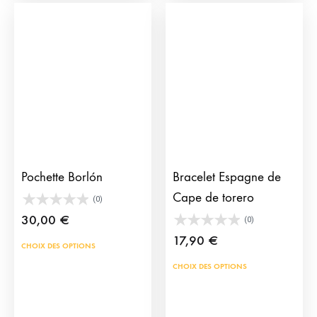
Les
Les
options
opti
peuvent
peu
être
être
choisies
choi
sur
sur
la
la
page
pag
du
du
Pochette Borlón
Bracelet Espagne de
produit
prod
Cape de torero
(0)
30,00
€
(0)
17,90
€
Ce
CHOIX DES OPTIONS
produit
Ce
CHOIX DES OPTIONS
a
prod
plusieurs
a