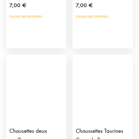
7,00
€
7,00
€
Ce
Ce
CHOIX DES OPTIONS
CHOIX DES OPTIONS
produit
prod
a
a
plusieurs
plus
variations.
vari
Les
Les
options
opti
peuvent
peu
être
être
choisies
choi
sur
sur
la
la
page
pag
du
du
Chausettes deux
Chaussettes Taurines
produit
prod