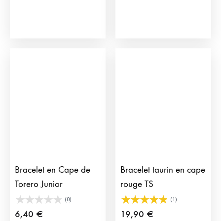
prod
a
plus
vari
Les
opti
peu
être
choi
sur
la
pag
du
Bracelet en Cape de
Bracelet taurin en cape
prod
Torero Junior
rouge TS
(0)
(1)
6,40
€
19,90
€