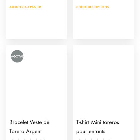
Ce
AJOUTER AU PANIER
CHOIX DES OPTIONS
prod
a
plus
vari
Les
AGOTADO
opti
peu
être
choi
sur
la
pag
du
Bracelet Veste de
T-shirt Mini toreros
prod
Torero Argent
pour enfants