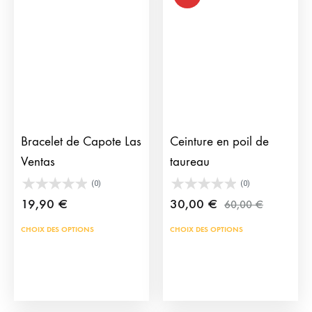
options
être
peuvent
choi
être
sur
choisies
la
sur
pag
la
du
page
prod
du
Bracelet de Capote Las
Ceinture en poil de
produit
Ventas
taureau
(0)
(0)
19,90
€
30,00
€
60,00
€
Ce
Ce
CHOIX DES OPTIONS
CHOIX DES OPTIONS
produit
prod
a
a
plusieurs
plus
variations.
vari