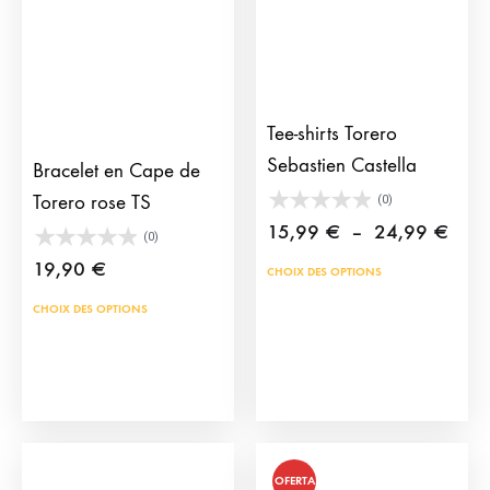
du
du
produit
prod
Tee-shirts Torero
Sebastien Castella
Bracelet en Cape de
Torero rose TS
(0)
Plag
15,99
€
–
24,99
€
(0)
de
19,90
€
Ce
CHOIX DES OPTIONS
prix :
prod
Ce
CHOIX DES OPTIONS
15,9
a
produit
à
plus
a
24,9
vari
plusieurs
Les
variations.
opti
Les
OFERTA
peu