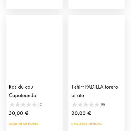
variations.
plus
Les
vari
options
Les
peuvent
opti
être
peu
choisies
être
sur
choi
la
sur
page
la
du
pag
produit
du
Ras du cou
T-shirt PADILLA torero
prod
Capoteando
pirate
(0)
(0)
30,00
€
20,00
€
Ce
AJOUTER AU PANIER
CHOIX DES OPTIONS