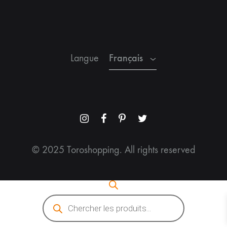
Espagnol
Anglais
Français
Langue
Menu
Menu
Menu
Menu
Item
Item
Item
Item
© 2025 Toroshopping. All rights reserved
Recherche
de
produits