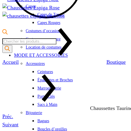
Capes
Capes de Torero
Capes Rouges
Costumes d’occasion
Costumes sur mesure
Recherche
Location de costumes
de
MODE ET ACCESSOIRES
produits
Accueil
Boutique
Accessoires
Ceintures
Épaulettes et Broches
Marroquinerie
Porte-Clés
Sacs à Main
Chaussettes Taurin
Bijouterie
Product
Préc.
Bagues
navigation
Suivant
Boucles d’oreilles