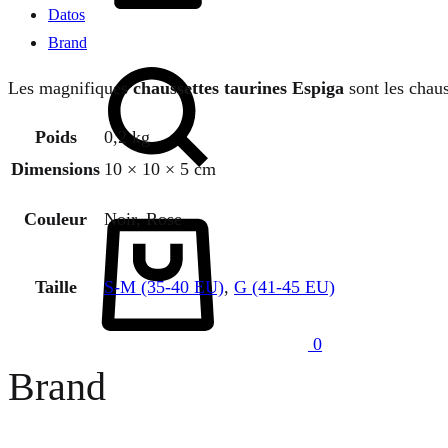
Datos
Brand
Chercher
Les magnifiques
chaussettes taurines Espiga
sont les chaus
Poids
0,2 kg
Dimensions
10 × 10 × 5 cm
Panier
Couleur
Noir, Rose
Taille
S-M (35-40 EU)
,
G (41-45 EU)
0
Brand