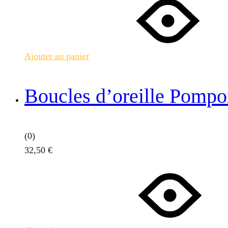
Ajouter au panier
Boucles d’oreille Pompo
(0)
32,50
€
Ce
produit
a
plusieurs
variations.