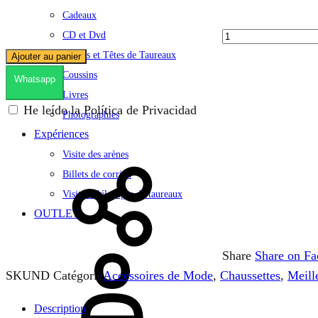
Cadeaux
CD et Dvd
Cornes et Têtes de Taureaux
Ajouter au panier
Coussins
Whatsapp
Livres
He leído la Política de Privacidad
Photographies
Expériences
Visite des arènes
Billets de corrida
Visites d’élevages de taureaux
OUTLET
Se
Share
Share on F
connecter
SKU
ND
Catégorie
Accessoires de Mode
,
Chaussettes
,
Meill
Description