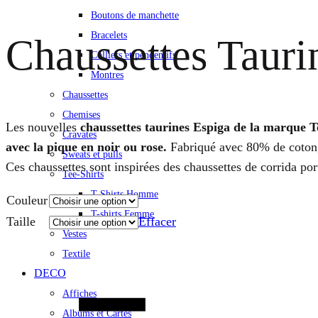
Boutons de manchette
Bracelets
Chaussettes Tauri
Colliers et pendentifs
Montres
Chaussettes
Chemises
Les nouvelles
chaussettes taurines Espiga de la marque T
Cravates
avec la pique en noir ou rose.
Fabriqué avec 80% de coton,
Sweats et pulls
Ces chaussettes sont inspirées des chaussettes de corrida port
Tee-Shirts
T-Shirts Homme
Couleur
T-shirts Femme
Taille
Effacer
Vestes
Textile
Quantité
DECO
Affiches
Albums et Cartes