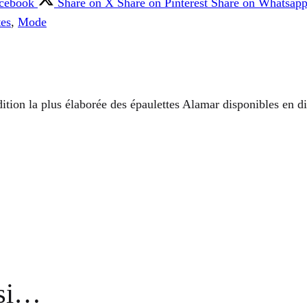
acebook
Share on X
Share on Pinterest
Share on Whatsap
tes
,
Mode
ition la plus élaborée des épaulettes Alamar disponibles en di
ssi…