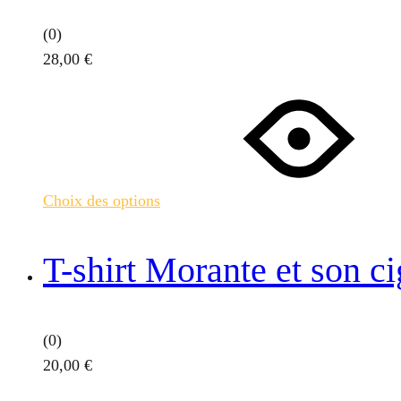
du
(0)
produit
28,00
€
Ce
produit
a
plusieurs
variations.
Choix des options
Les
options
peuvent
T-shirt Morante et son ci
être
choisies
sur
(0)
la
20,00
€
page
Ce