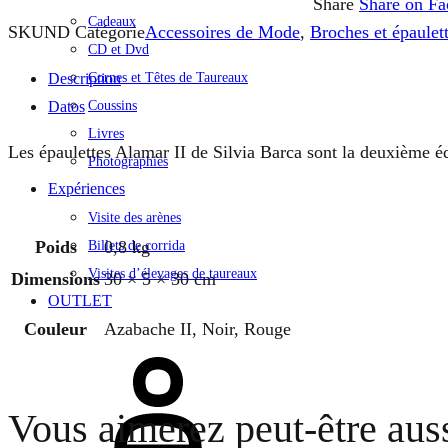
Share
Share on F
Cadeaux
SKU
ND
Catégorie
Accessoires de Mode
,
Broches et épaulet
CD et Dvd
Cornes et Têtes de Taureaux
Description
Coussins
Datos
Livres
Les épaulettes Alamar II de Silvia Barca sont la deuxième éd
Photographies
Expériences
Visite des arènes
Poids
0,8 kg
Billets de corrida
Visites d’élevages de taureaux
Dimensions
30 × 5 × 30 cm
OUTLET
Couleur
Azabache II, Noir, Rouge
Se
connecter
Vous aimerez peut-être au