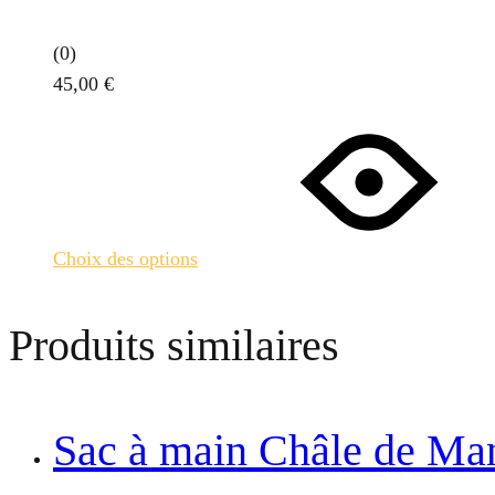
choisies
sur
(0)
la
45,00
€
page
Ce
du
produit
produit
a
plusieurs
variations.
Choix des options
Les
options
peuvent
Produits similaires
être
choisies
sur
Sac à main Châle de Man
la
page