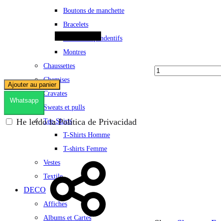
Quantité
Boutons de manchette
Bracelets
Colliers et pendentifs
Montres
Chaussettes
Chemises
Ajouter au panier
Cravates
Whatsapp
Sweats et pulls
He leído la Política de Privacidad
Tee-Shirts
T-Shirts Homme
T-shirts Femme
Vestes
Textile
DECO
Affiches
Albums et Cartes