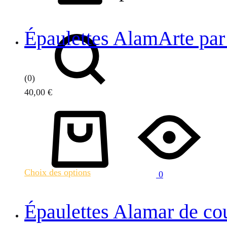
Chercher
Épaulettes AlamArte par
(0)
40,00
€
Ce
Panier
produit
a
plusieurs
variations.
Choix des options
0
Les
options
peuvent
Épaulettes Alamar de co
être