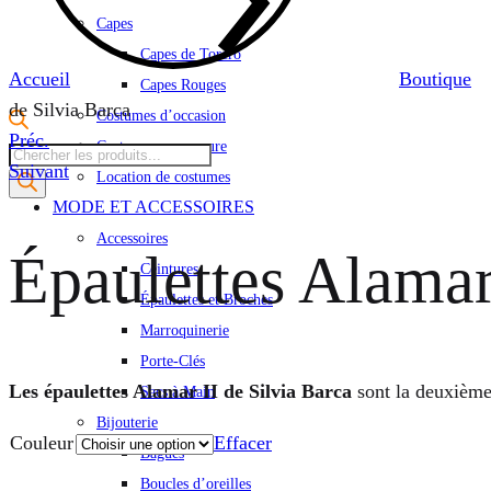
Capes
Capes de Torero
Accueil
Boutique
Capes Rouges
de Silvia Barca
Costumes d’occasion
Product
Préc.
Costumes sur mesure
Recherche
navigation
Suivant
Location de costumes
de
MODE ET ACCESSOIRES
produits
Accessoires
Épaulettes Alamar
Ceintures
Épaulettes et Broches
Marroquinerie
Porte-Clés
Les épaulettes Alamar II de Silvia Barca
sont la deuxième 
Sacs à Main
Bijouterie
Couleur
Effacer
Bagues
Boucles d’oreilles