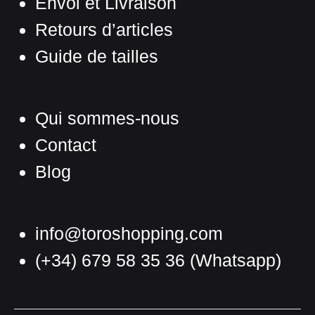
Envoi et Livraison
du
produit
Retours d’articles
Guide de tailles
Qui sommes-nous
Contact
Blog
info@toroshopping.com
(+34) 679 58 35 36
(Whatsapp)
Français
Espagnol