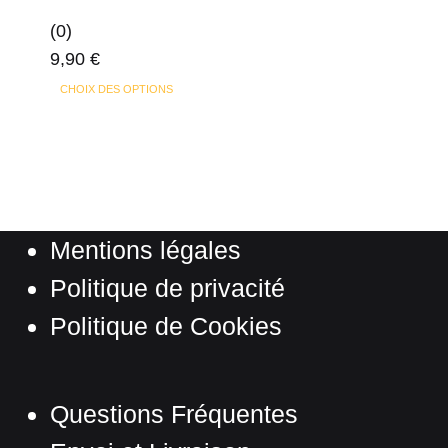
peuvent
(0)
être
9,90
€
choisies
Ce
sur
CHOIX DES OPTIONS
produit
la
a
page
plusieurs
du
variations.
produit
Les
Mentions légales
options
peuvent
Politique de privacité
être
Politique de Cookies
choisies
sur
la
Questions Fréquentes
page