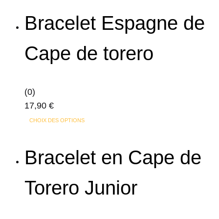
la
a
page
Bracelet Espagne de
plusieurs
du
variations.
produit
Cape de torero
Les
options
peuvent
(0)
être
17,90
€
choisies
Ce
sur
CHOIX DES OPTIONS
produit
la
a
page
Bracelet en Cape de
plusieurs
du
variations.
produit
Torero Junior
Les
options
peuvent