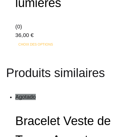
lumières
(0)
36,00
€
Ce
CHOIX DES OPTIONS
produit
a
Produits similaires
plusieurs
variations.
Les
options
Agotado
peuvent
être
Bracelet Veste de
choisies
sur