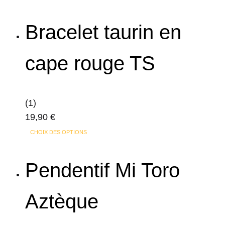
produit
a
Bracelet taurin en
plusieurs
variations.
cape rouge TS
Les
options
peuvent
(1)
être
19,90
€
choisies
Ce
sur
CHOIX DES OPTIONS
produit
la
a
page
Pendentif Mi Toro
plusieurs
du
variations.
produit
Aztèque
Les
options