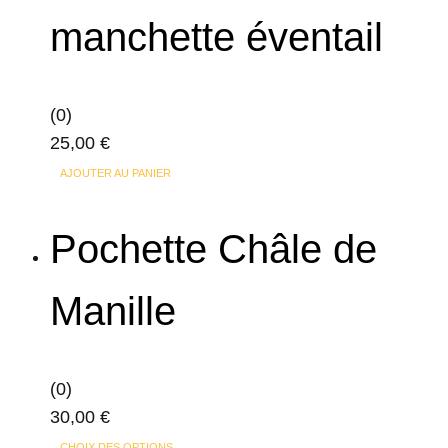
variations.
manchette éventail
Les
options
peuvent
(0)
être
25,00
€
choisies
sur
AJOUTER AU PANIER
la
page
Pochette Châle de
du
produit
Manille
(0)
30,00
€
Ce
CHOIX DES OPTIONS