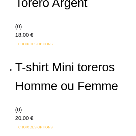
Torero Argent
la
page
du
produit
(0)
18,00
€
Ce
CHOIX DES OPTIONS
produit
a
T-shirt Mini toreros
plusieurs
variations.
Homme ou Femme
Les
options
peuvent
(0)
être
20,00
€
choisies
Ce
sur
CHOIX DES OPTIONS
produit