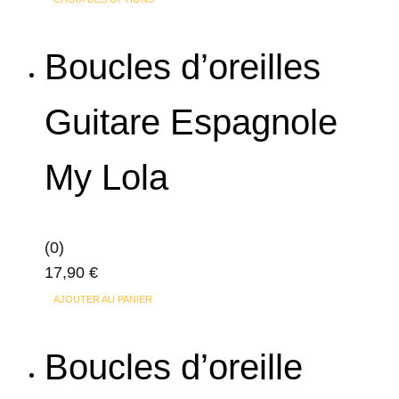
produit
a
Boucles d’oreilles
plusieurs
variations.
Guitare Espagnole
Les
options
My Lola
peuvent
être
choisies
sur
(0)
la
17,90
€
page
AJOUTER AU PANIER
du
produit
Boucles d’oreille