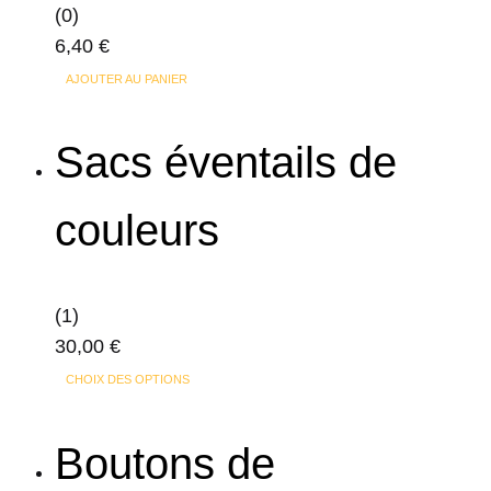
(0)
être
6,40
€
choisies
sur
AJOUTER AU PANIER
la
page
Sacs éventails de
du
produit
couleurs
(1)
30,00
€
Ce
CHOIX DES OPTIONS
produit
a
Boutons de
plusieurs