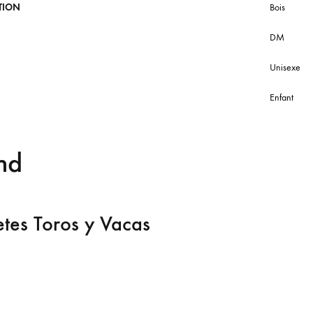
TION
Bois
DM
Unisexe
Enfant
nd
etes Toros y Vacas