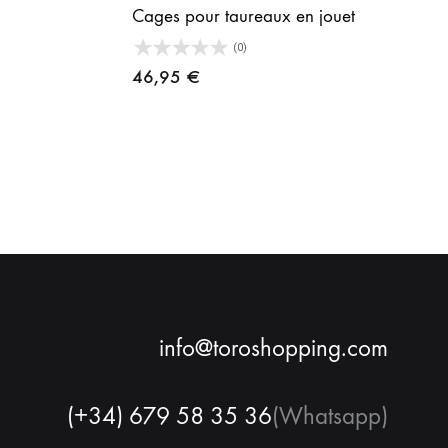
76,95 €
Cages pour taureaux en jouet
à
(0)
87,95 €
age
46,95
€
e
ix :
6,95 €
2,95 €
info@toroshopping.com
(+34) 679 58 35 36
(Whatsapp)