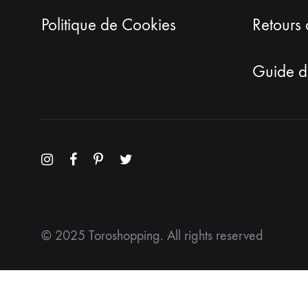
Politique de Cookies
Retours 
Guide de
Menu
Menu
Menu
Menu
Item
Item
Item
Item
© 2025 Toroshopping. All rights reserved