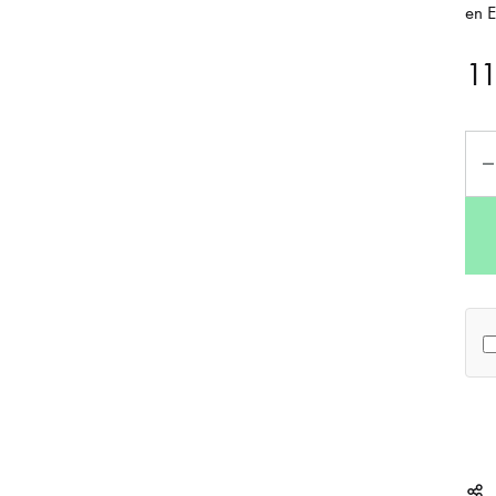
en E
1
Qua