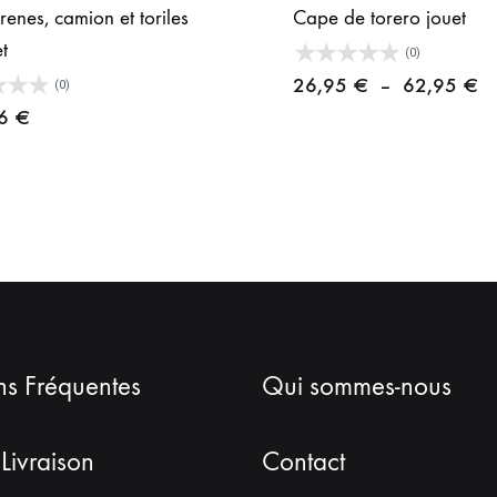
enes, camion et toriles
Cape de torero jouet
t
(0)
Pl
26,95
€
–
62,95
€
(0)
d
96
€
pr
2
à
6
ns Fréquentes
Qui sommes-nous
 Livraison
Contact