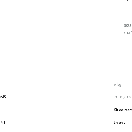
SKU
CAT
6 kg
ONS
70 × 70 ×
Kit de mon
ENT
Enfants