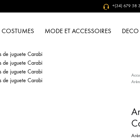
+(34) 679 58 3
& COSTUMES
MODE ET ACCESSOIRES
DECO
Accu
Arèn
Ar
C
Arèn