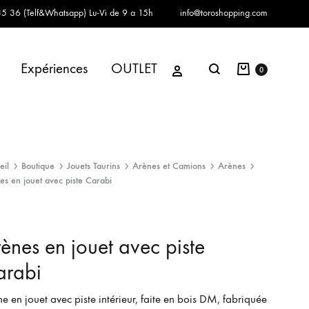
5 36 (Telf&Whatsapp)
Lu-Vi de 9 a 15h
info@toroshopping.com
Panier
Se connecter
Expériences
OUTLET
Chercher
0
eil
Boutique
Jouets Taurins
Arènes et Camions
Arènes
es en jouet avec piste Carabi
ènes en jouet avec piste
arabi
e en jouet avec piste intérieur, faite en bois DM, fabriquée