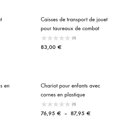
t
Caisses de transport de jouet
pour taureaux de combat
age
(0)
83,00
€
ix :
9,95 €
9,95 €
ls en
Chariot pour enfants avec
cornes en plastique
(0)
Plage
76,95
€
–
87,95
€
de
prix :