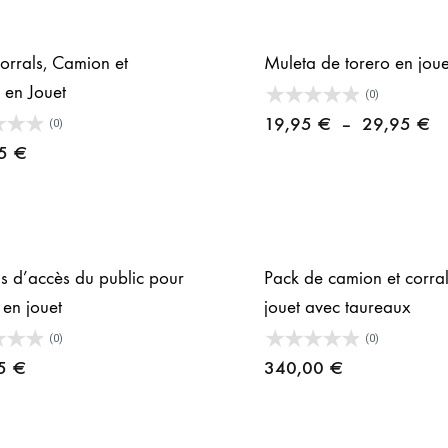
orrals, Camion et
Muleta de torero en joue
 en Jouet
(0)
Pl
19,95
€
–
29,95
€
(0)
de
95
€
pr
1
à
2
s d’accès du public pour
Pack de camion et corra
 en jouet
jouet avec taureaux
(0)
(0)
95
€
340,00
€