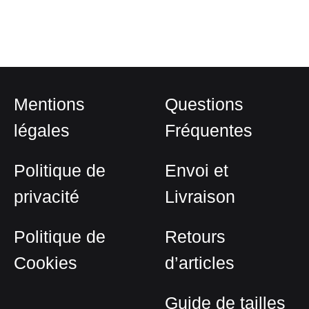
produit
1.800,00 €
a
à
plusieurs
1.950,00 €
variations.
Les
options
Mentions
Questions
peuvent
être
légales
Fréquentes
choisies
sur
Politique de
Envoi et
la
privacité
Livraison
page
du
Politique de
Retours
produit
Cookies
d’articles
Guide de tailles