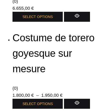
(0)
la
6.655,00
€
page
Ce
SELECT OPTIONS
du
produit
produit
a
Costume de torero
plusieurs
variations.
Les
goyesque sur
options
peuvent
mesure
être
choisies
sur
(0)
la
Plage
1.800,00
€
–
1.950,00
€
page
de
Ce
SELECT OPTIONS
du
prix :
produit