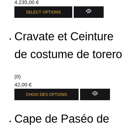
4.235,00
€
page
Ce
SELECT OPTIONS
du
produit
produit
a
Cravate et Ceinture
plusieurs
variations.
Les
de costume de torero
options
peuvent
être
(0)
choisies
42,00
€
sur
Ce
CHOIX DES OPTIONS
la
produit
page
a
du
Cape de Paséo de
plusieurs
produit
variations.