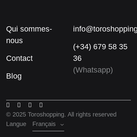
Qui sommes-
info@toroshoppin
nous
(+34) 679 58 35
Contact
36
(Whatsapp)
Blog
Français
Espagnol
Menu
Menu
Menu
Menu
Anglais
Item
Item
Item
Item
© 2025 Toroshopping. All rights reserved
Langue
Français