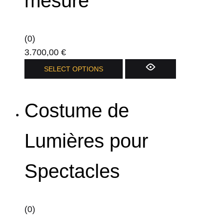
mesure
(0)
3.700,00
€
Ce
SELECT OPTIONS
produit
a
Costume de
plusieurs
variations.
Les
Lumières pour
options
peuvent
Spectacles
être
choisies
sur
(0)
la