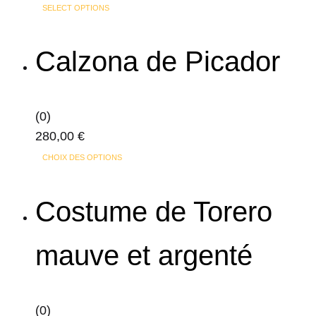
Ce
SELECT OPTIONS
produit
a
Calzona de Picador
plusieurs
variations.
Les
(0)
options
280,00
€
peuvent
Ce
CHOIX DES OPTIONS
être
produit
choisies
a
Costume de Torero
sur
plusieurs
la
variations.
page
mauve et argenté
Les
du
options
produit
peuvent
(0)
être