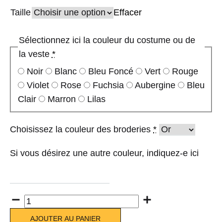
Taille
Effacer
Sélectionnez ici la couleur du costume ou de
la veste
*
Noir
Blanc
Bleu Foncé
Vert
Rouge
Violet
Rose
Fuchsia
Aubergine
Bleu
Clair
Marron
Lilas
Choisissez la couleur des broderies
*
Si vous désirez une autre couleur, indiquez-e ici
Quantité
AJOUTER AU PANIER