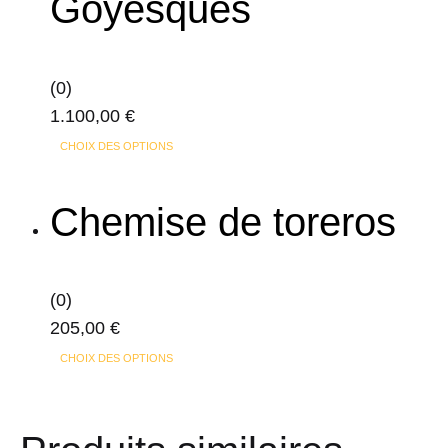
Goyesques
Les
options
peuvent
(0)
être
1.100,00
€
choisies
Ce
sur
CHOIX DES OPTIONS
produit
la
a
page
Chemise de toreros
plusieurs
du
variations.
produit
Les
(0)
options
205,00
€
peuvent
Ce
CHOIX DES OPTIONS
être
produit
choisies
a
sur
plusieurs