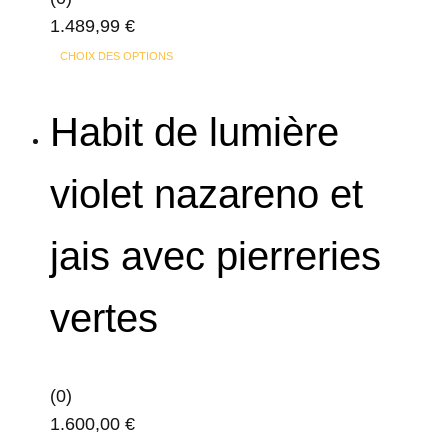
1.489,99
€
Ce
CHOIX DES OPTIONS
produit
a
Habit de lumière
plusieurs
variations.
violet nazareno et
Les
options
jais avec pierreries
peuvent
être
choisies
vertes
sur
la
page
(0)
du
1.600,00
€
produit