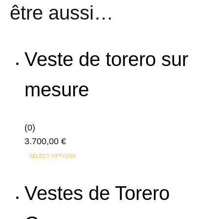
être aussi…
Veste de torero sur
mesure
(0)
3.700,00
€
Ce
SELECT OPTIONS
produit
a
Vestes de Torero
plusieurs
variations.