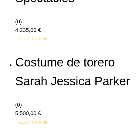
(0)
4.235,00
€
Ce
SELECT OPTIONS
produit
a
Costume de torero
plusieurs
variations.
Sarah Jessica Parker
Les
options
peuvent
(0)
être
5.500,00
€
choisies
Ce
sur
SELECT OPTIONS
produit
la