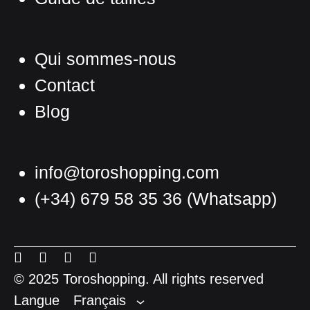
Qui sommes-nous
Contact
Blog
info@toroshopping.com
(+34) 679 58 35 36
(Whatsapp)
Français
Espagnol
Menu
Menu
Menu
Menu
Anglais
Item
Item
Item
Item
© 2025 Toroshopping. All rights reserved
Langue
Français