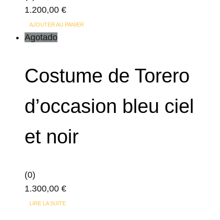
1.200,00
€
choisies
sur
AJOUTER AU PANIER
Agotado
la
page
du
Costume de Torero
produit
d’occasion bleu ciel
et noir
(0)
1.300,00
€
LIRE LA SUITE