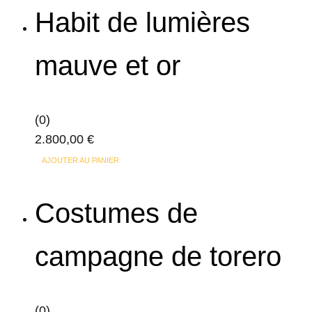
a
page
Habit de lumières
plusieurs
du
variations.
produit
mauve et or
Les
options
peuvent
(0)
être
2.800,00
€
choisies
sur
AJOUTER AU PANIER
la
page
Costumes de
du
produit
campagne de torero
(0)