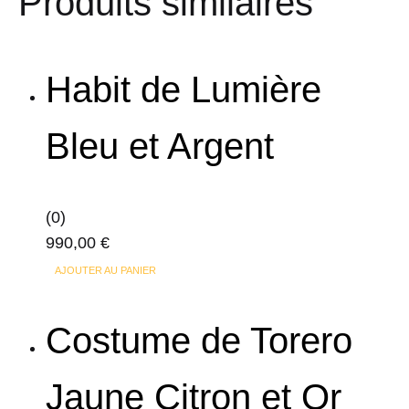
Produits similaires
la
variations.
page
Les
du
options
Habit de Lumière
produit
peuvent
être
Bleu et Argent
choisies
sur
la
(0)
page
990,00
€
du
produit
AJOUTER AU PANIER
Costume de Torero
Jaune Citron et Or