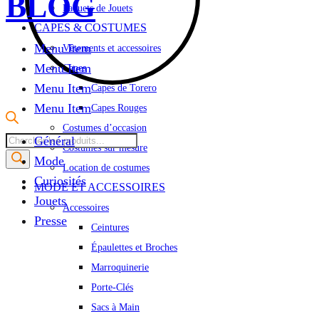
BLOG
Paquets de Jouets
CAPES & COSTUMES
Menu Item
Vêtements et accessoires
Menu Item
Capes
Menu Item
Capes de Torero
Menu Item
Capes Rouges
Costumes d’occasion
Recherche
Général
Costumes sur mesure
de
Mode
Location de costumes
produits
Curiosités
MODE ET ACCESSOIRES
Jouets
Accessoires
Presse
Ceintures
Épaulettes et Broches
Marroquinerie
Porte-Clés
Sacs à Main