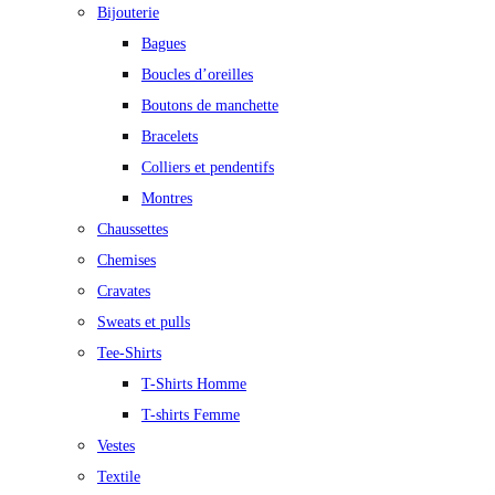
Bijouterie
Bagues
Boucles d’oreilles
Boutons de manchette
Bracelets
Colliers et pendentifs
Montres
Chaussettes
Chemises
Cravates
Sweats et pulls
Tee-Shirts
T-Shirts Homme
T-shirts Femme
Vestes
Textile