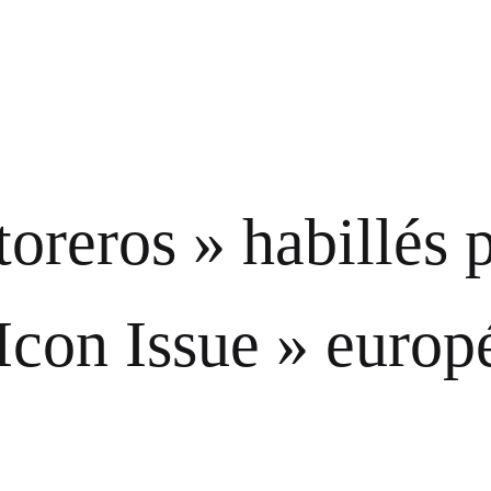
toreros » habillés
 Icon Issue » euro