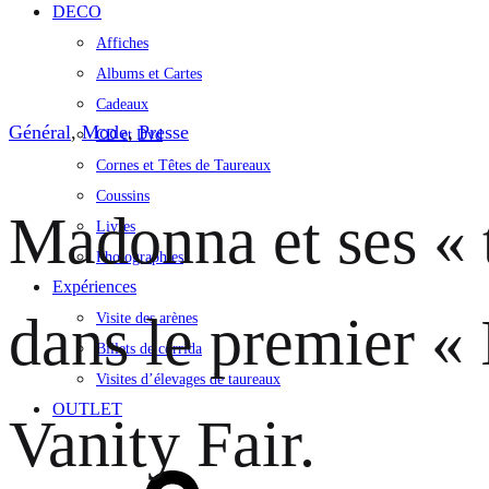
DECO
Affiches
Albums et Cartes
Cadeaux
Général
,
Mode
,
Presse
CD et Dvd
Cornes et Têtes de Taureaux
Coussins
Madonna et ses « 
Livres
Photographies
Expériences
dans le premier «
Visite des arènes
Billets de corrida
Visites d’élevages de taureaux
OUTLET
Vanity Fair.
Se
connecter