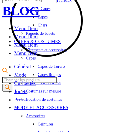
Jouets Courses de Taureaux
BLOG
Chars et Capes
Capes
Chars
Menu Item
Paquets de Jouets
Menu Item
CAPES & COSTUMES
Menu Item
Vêtements et accessoires
Menu Item
Capes
Général
Capes de Torero
Mode
Capes Rouges
Recherche
Curiosités
Costumes d’occasion
de
Jouets
Costumes sur mesure
produits
Presse
Location de costumes
MODE ET ACCESSOIRES
Accessoires
Ceintures