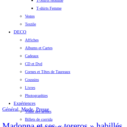
T-Shirts Homme
T-shirts Femme
Vestes
Textile
DECO
Affiches
Albums et Cartes
Cadeaux
CD et Dvd
Cornes et Têtes de Taureaux
Coussins
Livres
Photographies
Expériences
Général
,
Mode
,
Presse
Visite des arènes
Billets de corrida
Madonna et ses « toreros » habillés