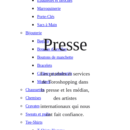
Épaulettes et Broches
Marroquinerie
Porte-Clés
Sacs à Main
Bijouterie
Presse
Bagues
Boucles d’oreilles
Boutons de manchette
Bracelets
Les produits et services
Colliers et pendentifs
de Toroshopping dans
Montres
la presse et les médias,
Chaussettes
des artistes
Chemises
internationaux qui nous
Cravates
ont fait confiance.
Sweats et pulls
Tee-Shirts