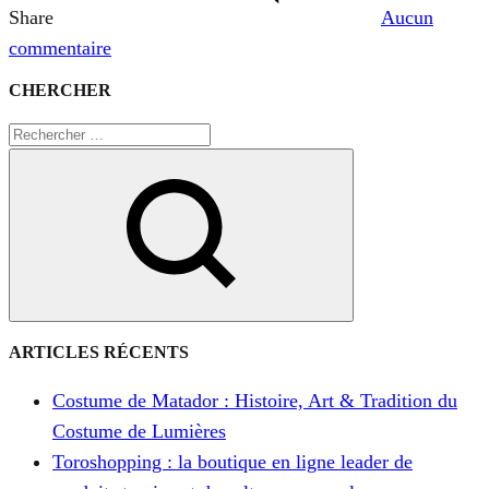
Share
Aucun
sur
commentaire
Madonna
CHERCHER
nous
a
choisi
pour
ses
costumes
de
torero
Chercher
de
ARTICLES RÉCENTS
Rebel
Costume de Matador : Histoire, Art & Tradition du
Heart
Costume de Lumières
Toroshopping : la boutique en ligne leader de