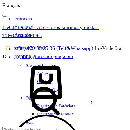
Français
Français
Espagnol
Tienda taurina - Accesorios taurinos y moda -
Anglais
TOROSHOPPING
+(34) 679 58 35 36 (Telf&Whatsapp)
Lu-Vi de 9 a
NOUVEAUTÉS
15h
info@toroshopping.com
JOUETS
Panier
Arènes et Camions
Arènes
Camions
Torils et Cages
Figurines
0
Figurines de Toréadors
Figurines de Taureaux
Jeux