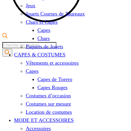
Jeux
Jouets Courses de Taureaux
Chars et Capes
Capes
Chars
Recherche
Paquets de Jouets
de
CAPES & COSTUMES
produits
Vêtements et accessoires
Capes
Capes de Torero
Capes Rouges
Costumes d’occasion
Costumes sur mesure
Location de costumes
MODE ET ACCESSOIRES
Accessoires