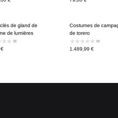
-clés de gland de
Costumes de campa
me de lumières
de torero
(0)
(0)
0
€
1.489,99
€