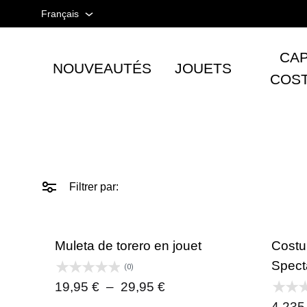
Français
Français
CAP
NOUVEAUTÉS
JOUETS
Espagnol
Tienda
COS
taurina
Anglais
-
Accesorios
taurinos
y
Filtrer par:
moda
-
TOROSHOPPING
Muleta de torero en jouet
Costu
Spect
(0)
Plage
19,95
€
–
29,95
€
de
4.235