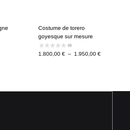
gne
Costume de torero
goyesque sur mesure
(0)
Plage
1.800,00
€
–
1.950,00
€
de
prix :
1.800,00 €
à
1.950,00 €