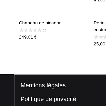
prix :
19,95 €
à
Chapeau de picador
Porte
29,95 €
costu
(0)
249,01
€
25,0
Mentions légales
Politique de privacité