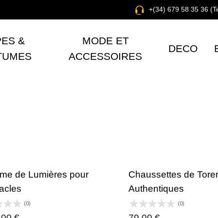
+(34) 679 58 35 36 (
ES &
MODE ET
DECO
TUMES
ACCESSOIRES
me de Lumières pour
Chaussettes de Tore
acles
Authentiques
(0)
(0)
,00
€
79,00
€